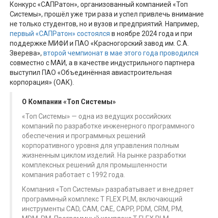
Конкурс «САПРатон», организованный компанией «Топ
Системы», прошёл уже три раза и успел привлечь внимание
не только студентов, но и вузов и предприятий. Например,
первый «САПРатон» состоялся
в ноябре 2024 года и при
поддержке МИФИ и ПАО «Красногорский завод им. С.А.
Зверева»,
второй чемпионат в мае этого года проводился
совместно с МАИ, а в качестве индустрильного партнера
выступил ПАО «Объединённая авиастроительная
корпорация» (ОАК).
О Компании «Топ Системы»
«Топ Системы» — одна из ведущих российских
компаний по разработке инженерного программного
обеспечения и программных решений
корпоративного уровня для управления полным
жизненным циклом изделий. На рынке разработки
комплексных решений для промышленности
компания работает с 1992 года.
Компания «Топ Системы» разрабатывает и внедряет
программный комплекс T FLEX PLM, включающий
инструменты CAD, CAM, CAE, CAPP, PDM, CRM, PM,