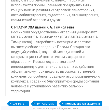
MDM, RM. Программный комплекс T FLEX PLM
используется промышленными предприятиями и
концернами из различных отраслей: авиастроения,
автомобилестроения, судостроения, станкостроения,
космической отрасли и других.
О РГАУ-МСХА имени К.А. Тимирязева
Российский государственный аграрный университет –
МСХА имени К.А. Тимирязева (РГАУ-МСХА имени К.А.
Тимирязева) – старейшее и всемирно известное
высшее учебное заведение России. Сегодня это
ведущий учебный, научный, методический и
консультационный центр системы аграрного
образования России, осуществляющий
инновационную деятельность в целях содействия
эффективному производству высококачественной,
конкурентоспособной продукции агропромышленного
комплекса, созданию благоприятной среды обитания
человека и устойчивому развитию сельских
территорий.
САПРатон
Топ Системы
Тимирязевская академия
На сайте используется Яндекс метрика