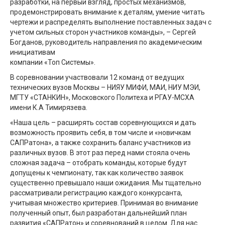
разработки, на первый взгляд, простых механизмов,
продемонстрировать внимание к деталям, умение читать
чертежи и распределять выполнение поставленных задач с
учетом сильных сторон участников команды», – Сергей
Богданов, руководитель направления по академическим
инициативам
компании «Топ Системы».
В соревновании участвовали 12 команд от ведущих
технических вузов Москвы – НИЯУ МИФИ, МАИ, НИУ МЭИ,
МГТУ «СТАНКИН», Московского Политеха и РГАУ-МСХА
имени К.А Тимирязева.
«Наша цель – расширять состав соревнующихся и дать
возможность проявить себя, в том числе и «новичкам
САПРатона», а также сохранить баланс участников из
различных вузов. В этот раз перед нами стояла очень
сложная задача – отобрать команды, которые будут
допущены к чемпионату, так как количество заявок
существенно превышало наши ожидания. Мы тщательно
рассматривали регистрацию каждого конкурсанта,
учитывая множество критериев. Принимая во внимание
полученный опыт, был разработан дальнейший план
развития «САПРатон» и соревнований в целом. Для нас