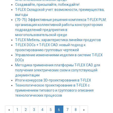
Создавайте, присылайте, побеждайте!
T-FLEX Складской учет: возможности, преимущества,
выгоды
(70-75) Эффективные решения комплекса T-FLEX PLM:
организация коллективной работы конструкторских
подразделений предприятия в
многопользовательской среде
T-FLEX Мебель: характеристика линейки продуктов
T-FLEX DOCs + T-FLEX CAD: новый подход к
проектированию групповых чертежей
Управление изменениями изделия в системе T-FLEX
DOCs
Методика применения платформы T-FLEX CAD для
получения электрических схем и сопутствующей
документации
Итоги конкурсов 3D-проектирования в T-FLEX
Технологическое проектирование в T-FLEX с
применением типового и группового описания
технологических процессов
«
1
2
3
4
5
6
7
8
»