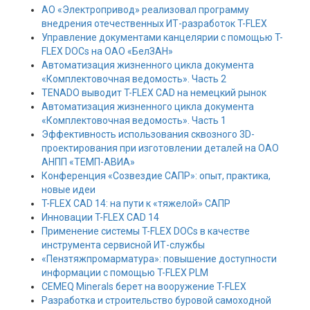
АО «Электропривод» реализовал программу
внедрения отечественных ИТ-разработок T-FLEX
Управление документами канцелярии с помощью T-
FLEX DOCs на ОАО «БелЗАН»
Автоматизация жизненного цикла документа
«Комплектовочная ведомость». Часть 2
TENADO выводит T-FLEX CAD на немецкий рынок
Автоматизация жизненного цикла документа
«Комплектовочная ведомость». Часть 1
Эффективность использования сквозного 3D-
проектирования при изготовлении деталей на ОАО
АНПП «ТЕМП-АВИА»
Конференция «Созвездие САПР»: опыт, практика,
новые идеи
T-FLEX CAD 14: на пути к «тяжелой» САПР
Инновации T-FLEX CAD 14
Применение системы T-FLEX DOCs в качестве
инструмента сервисной ИТ-службы
«Пензтяжпромарматура»: повышение доступности
информации с помощью T-FLEX PLM
CEMEQ Minerals берет на вооружение T-FLEX
Разработка и строительство буровой самоходной