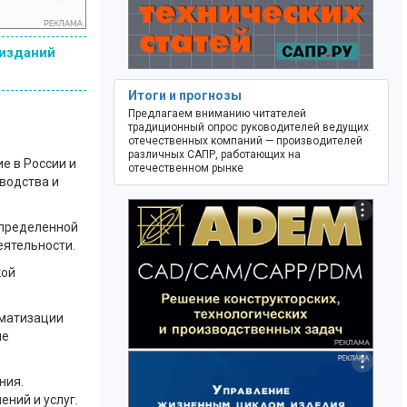
 изданий
Итоги и прогнозы
Предлагаем вниманию читателей
традиционный опрос руководителей ведущих
отечественных компаний — производителей
различных САПР, работающих на
е в России и
отечественном рынке
водства и
определенной
еятельности.
кой
оматизации
ме
ния.
ний и услуг.