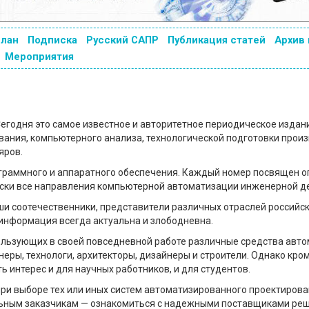
план
Подписка
Русский САПР
Публикация статей
Архив
Мероприятия
Сегодня это самое известное и авторитетное периодическое издани
ания, компьютерного анализа, технологической подготовки произ
яров.
ограммного и аппаратного обеспечения. Каждый номер посвящен 
ески все направления компьютерной автоматизации инженерной д
и соотечественники, представители различных отраслей российс
информация всегда актуальна и злободневна.
льзующих в своей повседневной работе различные средства авт
ры, технологи, архитекторы, дизайнеры и строители. Однако кро
 интерес и для научных работников, и для студентов.
ри выборе тех или иных систем автоматизированного проектирова
ьным заказчикам — ознакомиться с надежными поставщиками реше