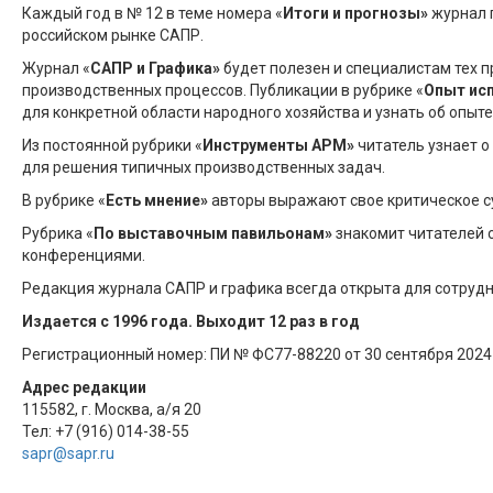
Каждый год в № 12 в теме номера «
Итоги и прогнозы»
журнал 
российском рынке САПР.
Журнал «
САПР и Графика»
будет полезен и специалистам тех п
производственных процессов. Публикации в рубрике «
Опыт ис
для конкретной области народного хозяйства и узнать об опыт
Из постоянной рубрики «
Инструменты АРМ»
читатель узнает 
для решения типичных производственных задач.
В рубрике «
Есть мнение»
авторы выражают свое критическое с
Рубрика «
По выставочным павильонам»
знакомит читателей 
конференциями.
Редакция журнала САПР и графика всегда открыта для сотрудн
Издается с 1996 года. Выходит 12 раз в год
Регистрационный номер: ПИ № ФС77-88220 от 30 сентября 2024 
Адрес редакции
115582, г. Москва, а/я 20
Тел: +7 (916) 014-38-55
sapr@sapr.ru