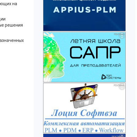
ующих на
ции
ые решения
назначенных