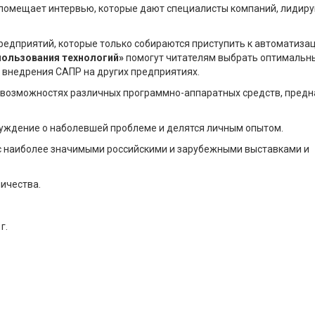
помещает интервью, которые дают специалисты компаний, лидир
редприятий, которые только собираются приступить к автоматиза
пользования технологий»
помогут читателям выбрать оптимальн
е внедрения САПР на других предприятиях.
о возможностях различных программно-аппаратных средств, пред
уждение о наболевшей проблеме и делятся личным опытом.
с наиболее значимыми российскими и зарубежными выставками и
ичества.
г.