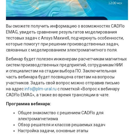
Вы сможете получить информацию о возможностях CADFlo
EMAG, увидеть сравнение результатов моделирования
тестовых задач с Ansys Maxwell, подчеркнуть особенности,
которые помогут при решении производственных задач,
связанных с моделированием электромагнитного поля.
Вебинар будет полезен инженерам-расчетчикам магнитных
систем производственных предприятий, сотрудникам НИИ
и специалистам на стадии выбора ПО. Заключительная
часть вебинара будет посвящена ответам на вопросы
участников. Задать свой вопрос можно отправив письмо
на адрес
info@plm-ural.ru
с пометкой «Вопрос к вебинару
CADFlo EMAG», а также во время трансляции в чате.
Программа вебинара:
Общее знакомство с решением CADFlo для
электромагнетизма
Обзор решателя и классов решаемых задач
Настройка задачи, основные этапы