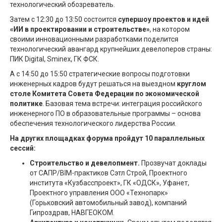
технологический обозреватель.
Затем с 12:30 до 13:50 состоится
супершоу проектов и идей
«ИИ в проектировании и строительстве»
, на котором
своими инновационными разработками поделится
технологический авангард крупнейших девелоперов страны:
ПИК Digital, Sminex, ГК ФСК.
А с 14:50 до 15:50 стратегические вопросы подготовки
инженерных кадров будут решаться на выездном
круглом
столе Комитета Совета Федерации по экономической
политике
. Базовая тема встречи: интеграция российского
инженерного ПО в образовательные программы – основа
обеспечения технологического лидерства России.
На других площадках форума пройдут 10 параллельных
сессий:
Строительство и девелопмент.
Прозвучат доклады
от САПР/BIM-практиков Сэтл Строй, Проектного
института «Кузбасспроект», ГК «ОДСК», Уфанет,
Проектного управления ООО «Технопарк»
(Горьковский автомобильный завод), компаний
Гипроздрав, НАВГЕОКОМ.