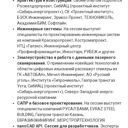
Архитектура и конструкции.
Своим опытом поделятся
Росжелдорпроект, СибИАЦ (проектный институт
«Сибирьэнергопроект»), СК «Проектный институт»,
БЭСК Инжиниринг, Эрикос-Проект, ТЕХНОНИКОЛЬ,
Академия БИМ, Софтлайн.
Инженерные системы.
На сессии выступят
специалисты по проектированию инженерных систем
из компаний Красаэропроект, Костромапроект,
НТЦ «Галэкс», Инженерный центр
«Профинформзащита», Инкостарк, РУБЕЖ и других.
Землеустройство и работа с данными лазерного
сканирования
.
О применении новейших технологий в
области цифровых изысканий расскажут спикеры из
ГК «АВТОБАН», Мечел-Инжиниринг, АО «Русский
уголь», Института «Гипроникель», Газпром трансгаз
Ухта, СибИАЦ (проектный институт
«Сибирьэнергопроект»), Северо-Западной энерго-
ресурсной компании.
САПР и базовое проектирование.
На сессии выступят
специалисты компаний РУСАЛ ВАМИ, EVRAZ STEEL
BUILDING, Газпром трансгаз Казань,
ЕВРАЗИНЖИНИРИНГ, МОРСТРОЙТЕХНОЛОГИЯ.
nanoCAD API. Сессия для разработчиков.
Эксперты