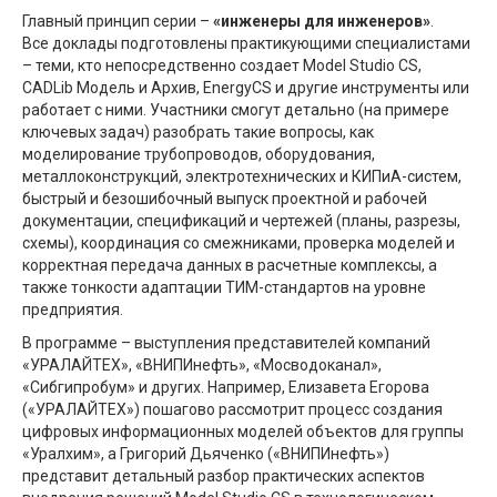
Главный принцип серии –
«инженеры для инженеров»
.
Все доклады подготовлены практикующими специалистами
– теми, кто непосредственно создает Model Studio CS,
CADLib Модель и Архив, EnergyCS и другие инструменты или
работает с ними. Участники смогут детально (на примере
ключевых задач) разобрать такие вопросы, как
моделирование трубопроводов, оборудования,
металлоконструкций, электротехнических и КИПиА-систем,
быстрый и безошибочный выпуск проектной и рабочей
документации, спецификаций и чертежей (планы, разрезы,
схемы), координация со смежниками, проверка моделей и
корректная передача данных в расчетные комплексы, а
также тонкости адаптации ТИМ-стандартов на уровне
предприятия.
В программе – выступления представителей компаний
«УРАЛАЙТЕХ», «ВНИПИнефть», «Мосводоканал»,
«Сибгипробум» и других. Например, Елизавета Егорова
(«УРАЛАЙТЕХ») пошагово рассмотрит процесс создания
цифровых информационных моделей объектов для группы
«Уралхим», а Григорий Дьяченко («ВНИПИнефть»)
представит детальный разбор практических аспектов