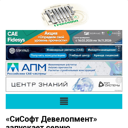
«СиСофт Девелопмент»
запускает серию