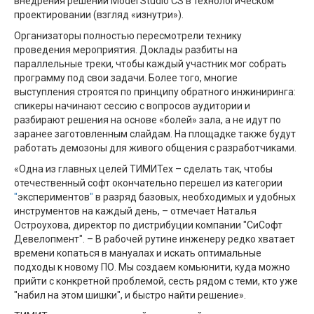
внедрения решений Model Studio CS в технологическом
проектировании (взгляд «изнутри»).
Организаторы полностью пересмотрели технику
проведения мероприятия. Доклады разбиты на
параллельные треки, чтобы каждый участник мог собрать
программу под свои задачи. Более того, многие
выступления строятся по принципу обратного инжиниринга:
спикеры начинают сессию с вопросов аудитории и
разбирают решения на основе «болей» зала, а не идут по
заранее заготовленным слайдам. На площадке также будут
работать демозоны для живого общения с разработчиками.
«Одна из главных целей ТИМИТех – сделать так, чтобы
отечественный софт окончательно перешел из категории
"
экспериментов
"
в разряд базовых, необходимых и удобных
инструментов на каждый день, – отмечает Наталья
Остроухова, директор по дистрибуции компании "СиСофт
Девелопмент". – В рабочей рутине инженеру редко хватает
времени копаться в мануалах и искать оптимальные
подходы к новому ПО. Мы создаем комьюнити, куда можно
прийти с конкретной проблемой, сесть рядом с теми, кто уже
"набил на этом шишки", и быстро найти решение».