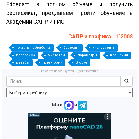
Edgecam в полном объеме и получить
сертификат, предлагаем пройти обучение в
Академии САПР и ГИС.
САПР и графика 11`2008
токарная обработка
Edgecam
инструмента
программа
чистовой
параметры
вращения
резьбы
траектории
Groove
На сайте используется Яндекс метрика
Мы в:
и