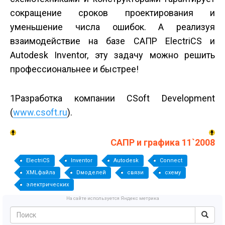
сокращение сроков проектирования и
уменьшение числа ошибок. А реализуя
взаимодействие на базе САПР ElectriCS и
Autodesk Inventor, эту задачу можно решить
профессиональнее и быстрее!
1Разработка компании CSoft Development
(
www.csoft.ru
).
САПР и графика 11`2008
ElectriCS
Inventor
Autodesk
Connect
XMLфайла
Dмоделей
связи
схему
электрических
На сайте используется Яндекс метрика