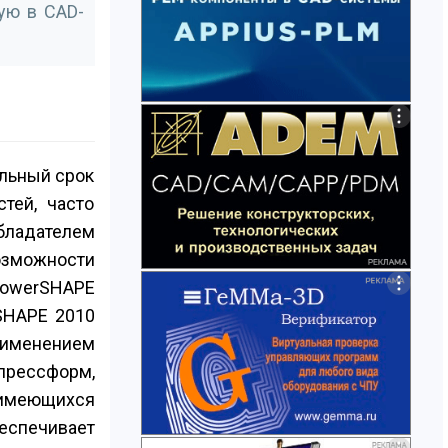
ую в CAD-
ельный срок
тей, часто
бладателем
возможности
PowerSHAPE
SHAPE 2010
применением
пресс­форм,
 имеющихся
беспечивает