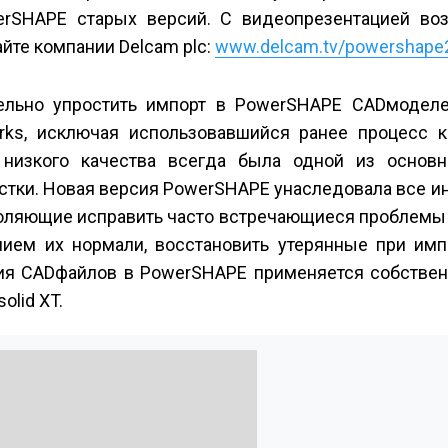
erSHAPE старых версий. С видеопрезентацией во
йте компании Delcam plc:
www.delcam.tv/powershape
тельно упрос­тить импорт в PowerSHAPE CAD­моделе
orks, исключая использовавшийся ранее процесс к
 низкого качества всегда была одной из основ
стки. Новая версия PowerSHAPE унаследовала все 
зволяющие исправить часто встречающиеся проблемы
ием их нормали, восстановить утерянные при имп
ения CAD­файлов в PowerSHAPE применяется собств
olid XT.