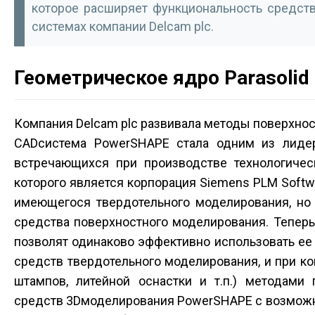
которое расширяет функциональность средств
системах компании Delcam plc.
Геометрическое ядро Parasolid
Компания Delcam plc развивала методы поверхност
CAD­система PowerSHAPE стала одним из лиде
встречающихся при производстве технологическ
которого является корпорация Siemens PLM Soft
имеющегося твердотельного моделирования, но
средства поверхностного моделирования. Тепер
позволят одинаково эффективно использовать ее
средств твердотельного моделирования, и при ко
штампов, литейной оснастки и т.п.) методами
средств 3D­моделирования PowerSHAPE с возможно