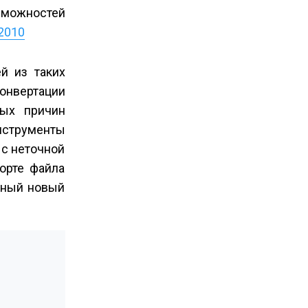
зможностей
2010
й из таких
онвертации
ных причин
инструменты
 с неточной
орте файла
енный новый