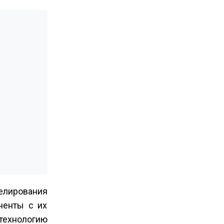
елирования
ненты с их
 технологию