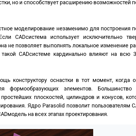
стки, но и способствует расширению возможностей п
остное моделирование незаменимо для построения п
Если CAD­система использует исключительно тве
она не позволяет выполнять локальное изменение р
 такой CAD­системе кардинально влияют на всю 3
щь конструктору оснастки в тот момент, когда о
ля формо­образующих элементов. Большинство
простейших плоскостей, цилинд­ров и конусов, ко
ирования. Ядро Parasolid позволит пользователям 
AD­модель на всех этапах проектирования.