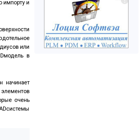
о импорту и
оверхности
рдотельное
адиусов или
D­модель в
н начинает
 элементов
торые очень
CAD­системы