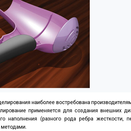
делирования наиболее востребована производителя
елирование применяется для создания внешних ди
о наполнения (разного рода ребра жесткости, пе
 методами.