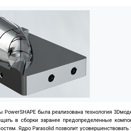
мы PowerSHAPE была реализована технология 3D­мод
мещать в сборки заранее предопределенные компо
стям. Ядро Parasolid позволит усовершенствовать