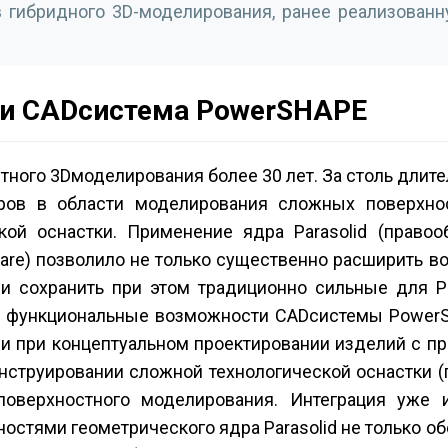
 гибридного 3D-моделирования, ранее реализованн
 и CAD­система PowerSHAPE
ного 3D­моделирования более 30 лет. За столь длит
ров в области моделирования сложных поверхнос
ой оснастки. Применение ядра Parasolid (правоо
ware) позволило не только существенно расширить 
 и сохранить при этом традиционно сильные для 
ь функциональные возможности CAD­системы Power
 и при концептуальном проектировании изделий с 
нструировании сложной технологической оснастки (
 поверхностного моделирования. Интеграция уже
стями геометрического ядра Parasolid не только о