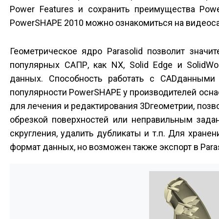
Power Features и сохранить преимущества Pow
PowerSHAPE 2010 можно ознакомиться на видеоса
Геометрическое ядро Parasolid позволит значи
популярных САПР, как NX, Solid Edge и SolidW
данных. Способность работать с CAD­данными
популярности PowerSHAPE у производителей осна
для лечения и редактирования 3D­геометрии, по
обрезкой поверхностей или неправильным задан
скругления, удалить дубликаты и т.п. Для хран
формат данных, но возможен также экспорт в Paras