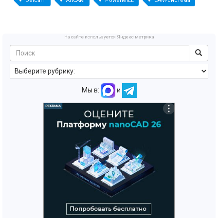
Delcam
ArtCAM
PowerMILL
CAM-система
На сайте используется Яндекс метрика
Мы в:
и