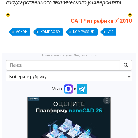
государственного технического университета.
САПР и графика 7`2010
АСКОН
КОМПАС-3D
KOMPASS 3D
V12
На сайте используется Яндекс метрика
Мы в:
и