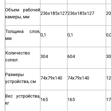
Объем рабочей
236x185x127
236x185x127
20
камеры, мм
Толщина слоя,
0,1
0,1
0,
мм
Количество
304
604
30
сопел
Размеры
74x79x140
74x79x140
12
устройства, см
Вес устройства,
165
165
17
кг