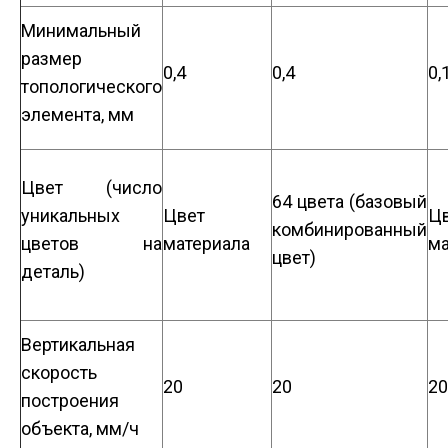
Минимальный
размер
0,4
0,4
0,
топологического
элемента, мм
Цвет (число
64 цвета (базовый
уникальных
Цвет
Ц
комбинированный
цветов на
материала
ма
цвет)
деталь)
Вертикальная
скорость
20
20
20
построения
объекта, мм/ч