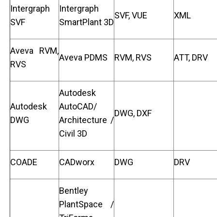
Intergraph
Intergraph
SVF, VUE
XML
SVF
SmartPlant 3D
Aveva RVM,
Aveva PDMS
RVM, RVS
ATT, DRV
RVS
Autodesk
Autodesk
AutoCAD/
DWG, DXF
DWG
Architecture /
Civil 3D
COADE
CADworx
DWG
DRV
Bentley
PlantSpace /