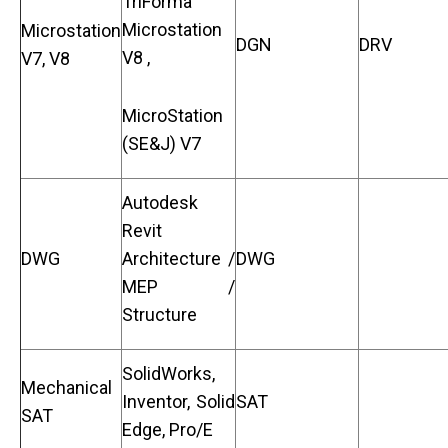
TriForma
Microstation
Microstation
DGN
DRV
V8 ,
V7, V8
MicroStation
(SE&J) V7
Autodesk
Revit
DWG
Architecture /
DWG
MEP /
Structure
SolidWorks,
Mechanical
Inventor, Solid
SAT
SAT
Edge, Pro/E