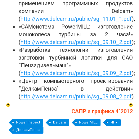
применением программных продуктов
компании Delcam»
(
http://www.delcam.ru/public/sg_11.01_1.pdf
);
«CAM­система PowerMILL: изготовление
моноколеса турбины за 2 часа!»
(
http://www.delcam.ru/public/sg_09.10_2.pdf
);
«Разработка технологии изготовления
заготовки турбинной лопатки для ОАО
“Пензадизельмаш”»
(
http://www.delcam.ru/public/sg_09.09_2.pdf
);
«Центр компьютерного проектирования
“Делкам­Пенза” в действии»
(
http://www.delcam.ru/public/sg_09.08_2.pdf
).
САПР и графика 4`2012
Power Inspect
Delcam
PowerMILL
ЧПУ
Делкам­Пенза