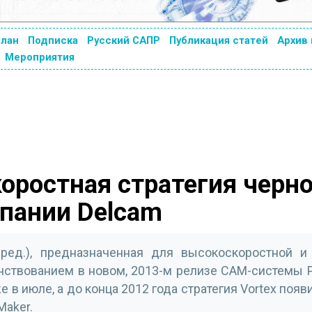
план
Подписка
Русский САПР
Публикация статей
Архив
Мероприятия
коростная стратегия черн
пании Delcam
 ред.), предназначенная для высокоскоростной и
нствованием в новом, 2013-м релизе CAM-системы P
 в июле, а до конца 2012 года стратегия Vortex появ
Maker.