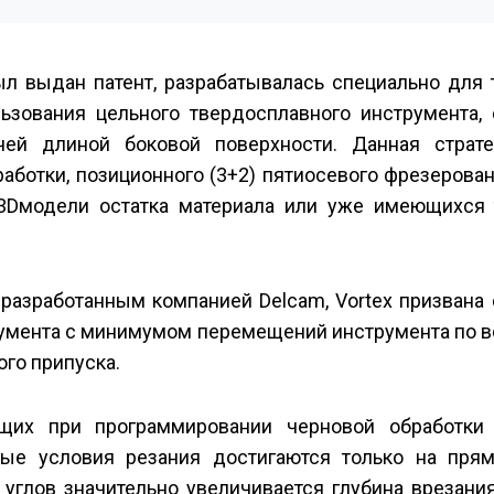
ыл выдан патент, разрабатывалась специально для 
зования цельного твердосплавного инструмента, 
чей длиной боковой поверхности. Данная страт
аботки, позиционного (3+2) пятиосевого фрезерован
3D­модели остатка материала или уже имеющихся 
 разработанным компанией Delcam, Vortex призвана
умента с минимумом перемещений инструмента по во
го припуска.
щих при программировании черновой обработк
ьные условия резания достигаются только на пря
 углов значительно увеличивается глубина врезания