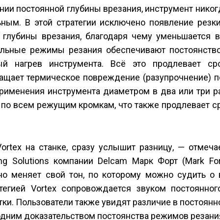
нии постоянной глубины врезания, инструмент никог
ным. В этой стратегии исключено появление резк
 глубины врезания, благодаря чему уменьшается в
ильные режимы резания обеспечивают постоянство
й нагрев инструмента. Всё это продлевает с
ащает термическое повреждение (разупрочнение) п
применения инструмента диаметром в два или три р
 по всем режущим кромкам, что также продлевает 
ortex на станке, сразу услышит разницу, — отмеча
g Solutions компании Delcam Марк Форт (Mark For
но меняет свой тон, по которому можно судить о 
тегией Vortex сопровождается звуком постоянного
ки. Пользователи также увидят различие в постоян
одним доказательством постоянства режимов резани