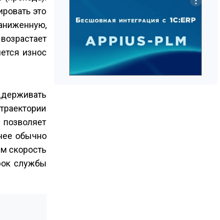
ировать это
заниженную,
 возрастает
яется износ
ддерживать
траектории
 позволяет
нее обычно
ем скорость
срок службы