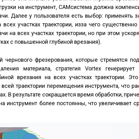
грузки на инструмент, CAM­система должна компенс
чи. Далее у пользователя есть выбор: применять 
всех участках траектории, из­за чего существенно
чи на всех участках траектории, но при этом ускор
тках с повышенной глубиной врезания).
ий чернового фрезерования, которые стремятся по
ления материала, стратегия Vortex генерирует 
иной врезания на всех участках траектории. Это
 всей траектории перемещения инструмента, что ра
х. В результате сокращается время обработки, прич
 на инструмент более постоянны, что увеличивает 