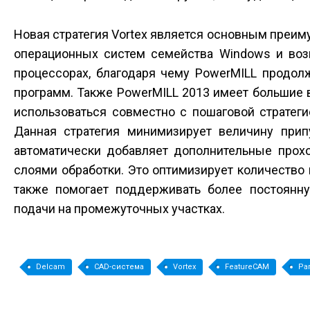
Новая стратегия Vortex является основным преи
операционных систем семейства Windows и во
процессорах, благодаря чему PowerMILL продол
программ. Также PowerMILL 2013 имеет большие 
использоваться совместно с пошаговой стратегие
Данная стратегия минимизирует величину припу
автоматически добавляет дополнительные прох
слоями обработки. Это оптимизирует количество
также помогает поддерживать более постоянну
подачи на промежуточных участках.
Delcam
CAD-система
Vortex
FeatureCAM
Pa