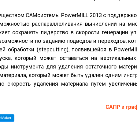
муществом CAM­системы PowerMILL 2013 с поддержко
зможностью распараллеливания вычислений на мн
жает сохранять лидерство в скорости генерации у
возможности по заданию подводов и переходов, ко
й обработки (step­cutting), появившейся в PowerMI
ска, который может оставаться на вертикальных 
оды инструмента для удаления остаточного матер
 материала, который может быть удален одним инст
ю скорость удаления материала путем увеличени
САПР и гра
rtMaker