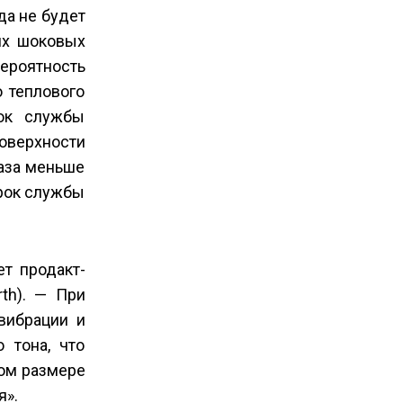
да не будет
их шоковых
ероятность
 теплового
рок службы
оверхности
аза меньше
срок службы
ет продакт­
th). — При
вибрации и
 тона, что
ном размере
я».