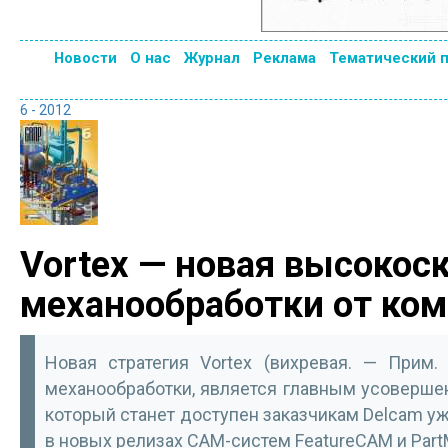
Новости
О нас
Журнал
Реклама
Тематический 
6 - 2012
Vortex — новая высокос
механообработки от ком
Новая стратегия Vortex (вихревая. — Прим.
механообработки, является главным усоверше
который станет доступен заказчикам Delcam уже
в новых релизах CAM-систем FeatureCAM и Part