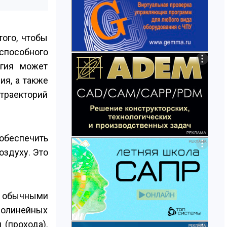
того, чтобы
способного
егия может
ия, а также
траекторий
 обеспечить
здуху. Это
и обычными
молинейных
 (прохода).