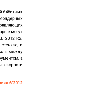
й 64­битных
огоядерных
правляющих
торые могут
LL 2012 R2.
стенках, и
иала между
рументом, а
я скорости
фика 6`2012