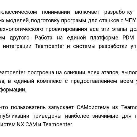
 классическом понимании включает разработку 
их моделей, подготовку программ для станков с ЧПУ
технологического проектирования все эти этапы д
ем другого. Работа на единой платформе PDM 
 интеграции Teamcenter и системы разработки у
eamcenter построена на слиянии всех этапов, выпо
тва, в единый комплекс с предоставлением всем 
нформации.
что пользователь запускает CAM­систему из Teamce
 публикации приведены наиболее значимые для т
истем NX CAM и Teamcenter.