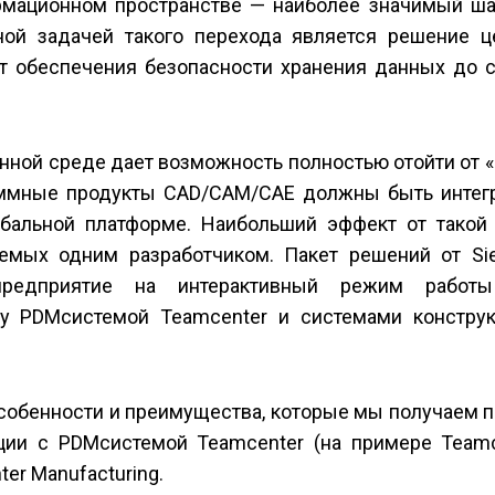
мационном пространстве — наиболее значимый шаг
ной задачей такого перехода является решение ц
т обеспечения безопасности хранения данных до 
нной среде дает возможность полностью отойти от 
раммные продукты CAD/CAM/CAE должны быть интег
бальной платформе. Наибольший эффект от такой 
яемых одним разработчиком. Пакет решений от S
 предприятие на интерактивный режим работ
 PDM­системой Teamcenter и системами конструк
собенности и преимущества, которые мы получаем п
ии с PDM­системой Teamcenter (на примере Teamce
er Manufacturing.