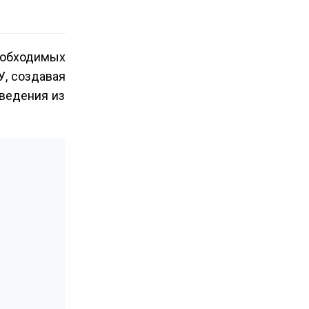
еобходимых
У, создавая
сведения из