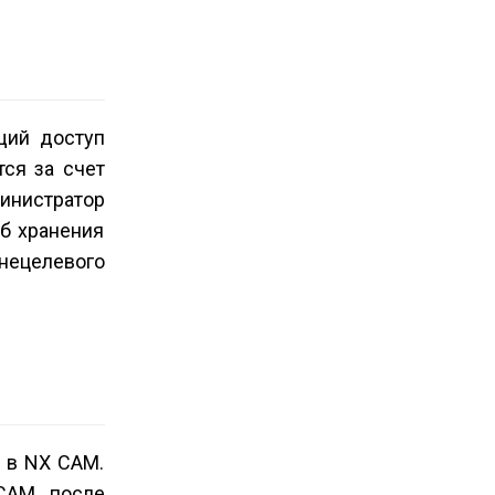
щий доступ
ся за счет
инистратор
об хранения
 нецелевого
 в NX CAM.
 CAM после