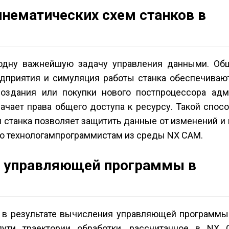
инематических схем станков в
одну важнейшую задачу управления данными. Об
дприятия и симуляция работы станка обеспечивают
оздания или покупки нового постпроцессора адм
ачает права общего доступа к ресурсу. Такой спос
 станка позволяет защитить данные от изменений и
о технологам­программистам из среды NX СAM.
и управляющей программы в
 в результате вычисления управляющей программы
ти траектории обработки, рассчитанное в NX