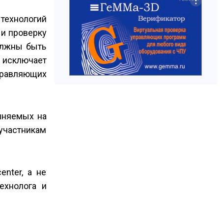
технологий
 и проверку
олжны быть
исключает
правляющих
лняемых на
участникам
nter, а не
ехнолога и