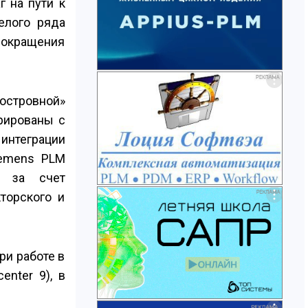
 на пути к
елого ряда
сокращения
«островной»
рированы с
интеграции
iemens PLM
ы за счет
торского и
ри работе в
nter 9), в