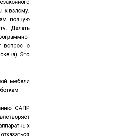
законного
ы к взлому.
там полную
ту. Делать
программно­
т вопрос о
окена). Это
ной мебели
боткам.
чению САПР
летворяет
аппаратных
 отказаться