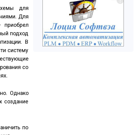
схемы для
ниями. Для
— приобрел
нный подход
тизации. В
сти систему
ществующие
ирования со
ях.
но. Однако
х создание
аничить по