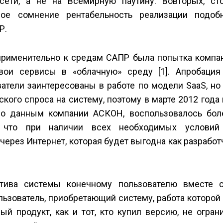
ети, а не на Всемирную паутину. Во­вторых, ст
ое сомнение рентабельность реализации подо
Р.
применительно к средам САПР была попытка компа
вои сервисы в «облачную» среду [1]. Апробация
атели заинтересованы в работе по модели SaaS, н
кого спроса на систему, поэтому в марте 2012 года
по данным компании АСКОН, воспользовалось боле
, что при наличии всех необходимых условий
рез Интернет, которая будет выгодна как разработч
утива системы конечному пользователю вместе 
льзователь, приобретающий систему, работа которой
ый продукт, как и тот, кто купил версию, не огра