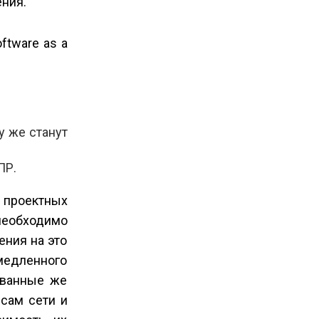
ния.
ftware as a
у же станут
ПР.
 проектных
необходимо
ения на это
 медленного
ованные же
рсам сети и