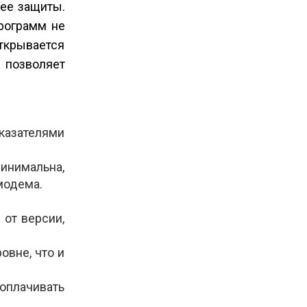
 ее защиты.
рограмм не
открывается
д позволяет
азателями
минимальна,
модема.
от версии,
овне, что и
оплачивать