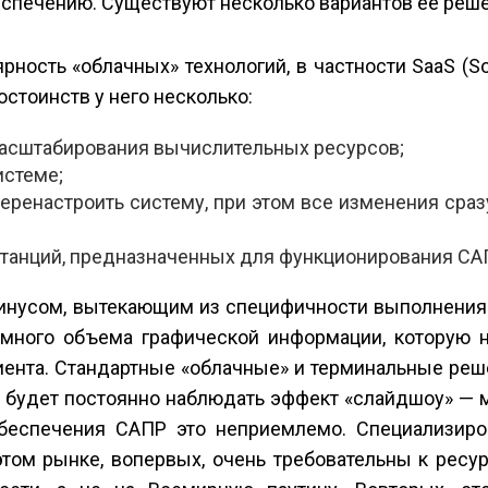
еспечению. Существуют несколько вариантов ее реше
ость «облачных» технологий, в частности SaaS (So
остоинств у него несколько:
масштабирования вычислительных ресурсов;
истеме;
ренастроить систему, при этом все изменения сраз
 станций, предназначенных для функционирования СА
инусом, вытекающим из специфичности выполнения
омного объема графической информации, которую 
иента. Стандартные «облачные» и терминальные реш
ы будет постоянно наблюдать эффект «слайд­шоу» —
обеспечения САПР это неприемлемо. Специализир
ом рынке, во­первых, очень требовательны к ресу