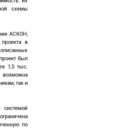
оимость их
бной схемы
нии АСКОН,
 проекта в
о описанные
 проект был
е 1,5 тыс.
 возможна
икам, так и
с системой
 ограничена
ниченную по