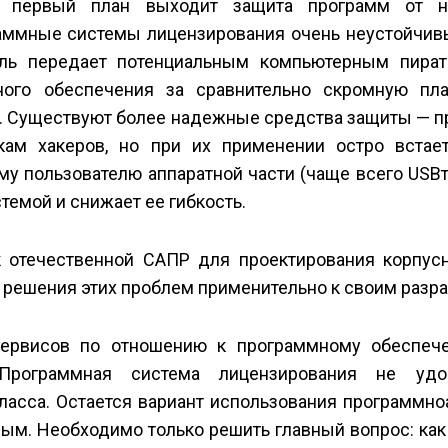
а первый план выходит защита программ от не
граммные системы лицензирования очень неустойчив
тель передает потенциальным компьютерным пира
ого обеспечения за сравнительно скромную пла
вы. Существуют более надежные средства защиты — 
кам хакеров, но при их применении остро встае
 пользователю аппаратной части (чаще всего USB­т
темой и снижает ее гибкость.
к отечественной САПР для проектирования корпус
 решения этих проблем применительно к своим разра
 сервисов по отношению к программному обеспе
Программная система лицензирования не удов
асса. Остается вариант использования программно­
ым. Необходимо только решить главный вопрос: как