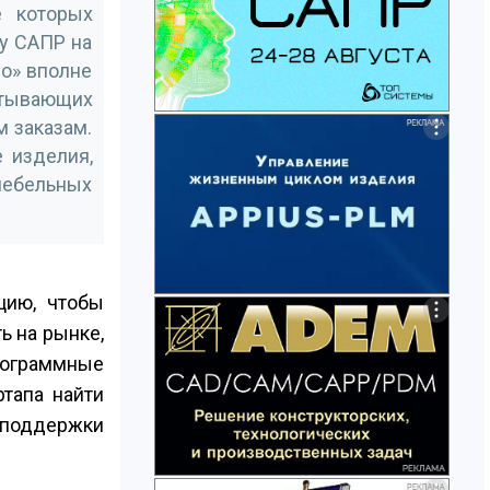
е которых
у САПР на
о» вполне
атывающих
м заказам.
 изделия,
мебельных
цию, чтобы
ь на рынке,
программные
ртапа найти
я поддержки