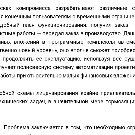
исках компромисса разрабатывают различные 
ия конечным пользователям с временн
ы
ми ограниче
удобный план функционирования: получил заказ 
ктные работы — передал заказ в производство. Да
омных вложений в программные комплексы автома
твенно новый уровень, оно вполне сможет приобре
 продолжить ее эксплуатацию, используя все су
олучает полновесную систему автоматизации проект
работы при относительно малых финансовых вложени
обной схемы лицензирования крайне привлекатель
хнических задач, в значительной мере тормозящи
 Проблема заключается в том, что необходимо огр