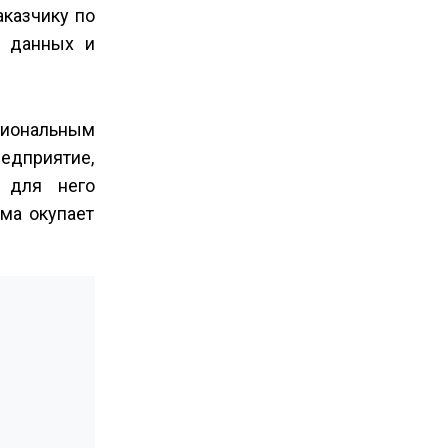
аказчику по
у данных и
егиональным
едприятие,
 для него
ма окупает