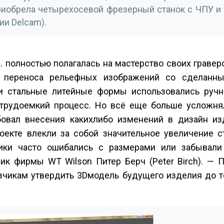
риобрела четырехосевой фрезерный станок с ЧПУ и
ии Delcam).
. полностью полагалась на мастерство своих гравер
 переноса рельефных изображений со сделанн
и стальные литейные формы использовались ручн
трудоемкий процесс. Но всё еще больше усложнял
овал внесения каких­либо изменений в дизайн изд
екте влекли за собой значительное увеличение с
зчики часто ошибались с размерами или забывал
ик фирмы WT Wilson Питер Берч (Peter Birch). — 
чикам утвердить 3D­модель будущего изделия до то