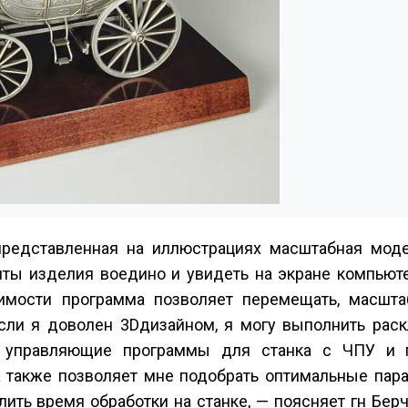
представленная на иллюстрациях масштабная моде
нты изделия воедино и увидеть на экране компьюте
имости программа позволяет перемещать, масшта
сли я доволен 3D­дизайном, я могу выполнить рас
ть управляющие программы для станка с ЧПУ и 
 также позволяет мне подобрать оптимальные пар
ть время обработки на станке, — поясняет г­н Берч