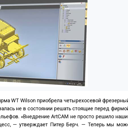
рма WT Wilson приобрела четырехосевой фрезерный
залась не в состоянии решать стоящие перед фирмо
ельефов. «Внедрение ArtCAM не просто решило наши
цесс, — утверждает Питер Берч. — Теперь мы мож