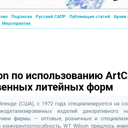
план
Подписка
Русский САПР
Публикация статей
Архив
Мероприятия
on по использованию Art
венных литейных форм
йленде (США), с 1972 года специализируется на с
одетализированных изделий декоративного на
зчики фирмы — оптовые, розничные и специализ
 конкурентоспособность, WT Wilson пришлось инве