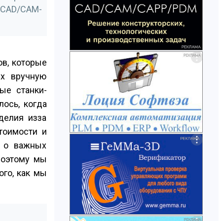
 CAD/CAM-
ов, которые
ых вручную
ые станки­
ось, когда
елия из­за
тоимости и
и о важных
Поэтому мы
го, как мы