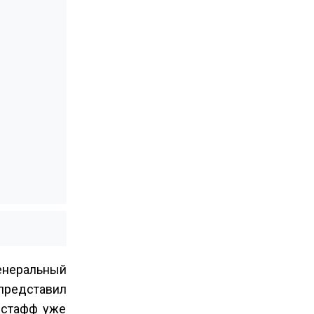
енеральный
 представил
дстафф уже