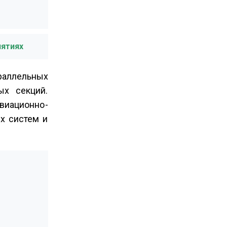
иятиях
раллельных
ых секций.
виационно­
ых систем и