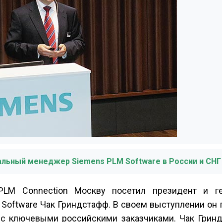
ральный менеджер Siemens PLM Software в России и СНГ
LM Connection Москву посетил президент и г
Software Чак Гриндстафф. В своем выступлении он
ч с ключевыми российскими заказчиками. Чак Грин