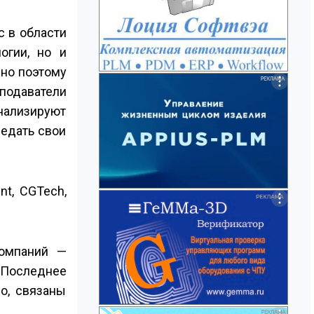
с в области
огии, но и
нно поэтому
подаватели
анализируют
редать свои
nt, CGTech,
компаний —
 Последнее
о, связаны