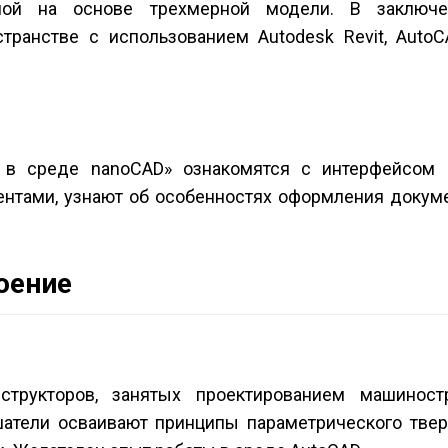
ной на основе трехмерной модели. В заключе
ранстве с использованием Autodesk Revit, AutoCAD
е в среде nanoCAD» ознакомятся с интерфейсом
ментами, узнают об особенностях оформления докум
оение
структоров, занятых проектированием машиност
атели осваивают принципы параметрического твер