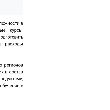
ложности в
ные курсы,
подготовить
е расходы
х регионов
их в состав
родуктами,
 обучение в