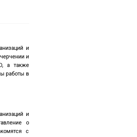
ганизаций и
 черчении и
D, а также
ы работы в
ганизаций и
тавление о
акомятся с