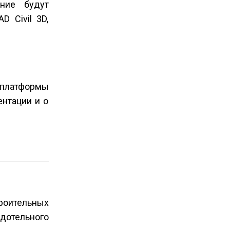
ние будут
 Civil 3D,
 платформы
ентации и о
роительных
дотельного