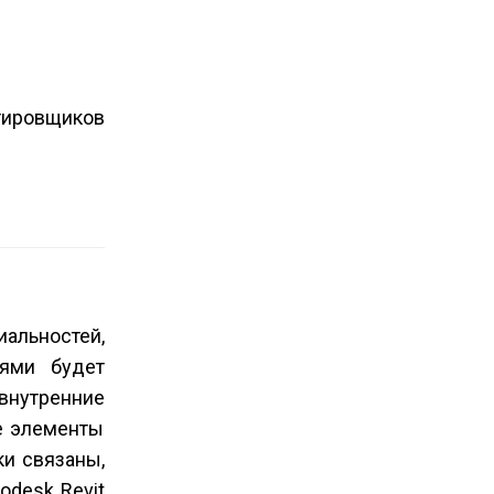
тировщиков
альностей,
лями будет
 внутренние
е элементы
ки связаны,
odesk Revit