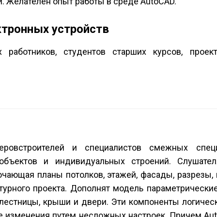
. Желателен опыт работы в среде AutoCAD.
ектронных устройств
х работников, студентов старших курсов, проек
еров­строителей и специалистов смежных специ
объектов и индивидуальных строений. Слушате
чающая планы потолков, этажей, фасады, разрезы,
ктурного проекта. Дополнят модель параметрически
, лестницы, крыши и двери. Эти компоненты логичес
е изменения путем несложных настроек. Причем Aut