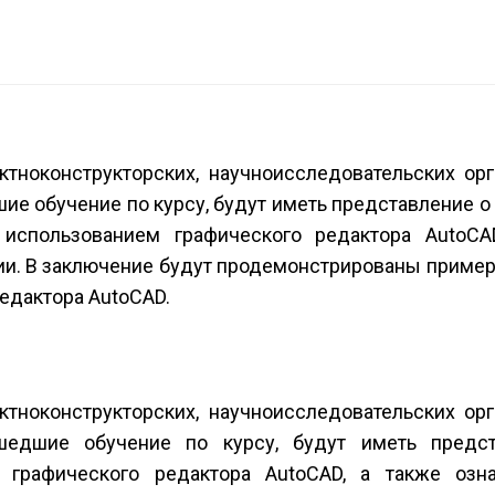
тно­конструкторских, научно­исследовательских ор
ие обучение по курсу, будут иметь представление о
использованием графического редактора AutoCA
ии. В заключение будут продемонстрированы пример
едактора AutoCAD.
тно­конструкторских, научно­исследовательских ор
ошедшие обучение по курсу, будут иметь предс
 графического редактора AutoCAD, а также озн