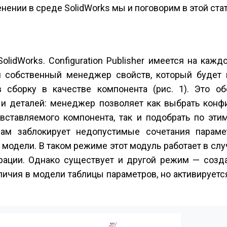
енении в среде SolidWorks мы и поговорим в этой стат
lidWorks. Configuration Publisher имеется на каж
и собственный менеджер свойств, который будет 
 сборку в качестве компонента (рис. 1). Это об
 и деталей: менеджер позволяет как выбрать конфи
ставляемого компонента, так и подобрать по эти
 сам заблокирует недопустимые сочетания параме
модели. В таком режиме этот модуль работает в случ
ации. Однако существует и другой режим — созд
аличия в модели таблицы параметров, но активируется