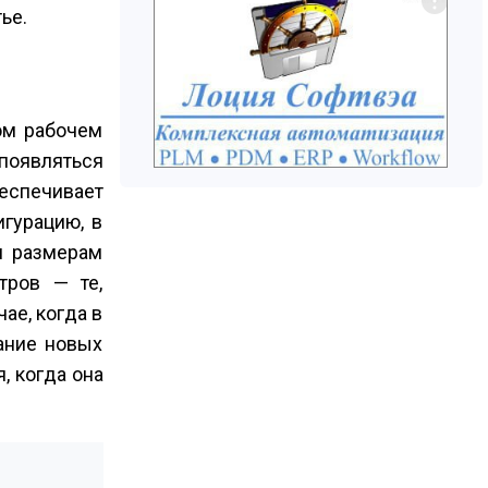
ье.
дом рабочем
появляться
еспечивает
гурацию, в
м размерам
тров — те,
ае, когда в
ание новых
, когда она