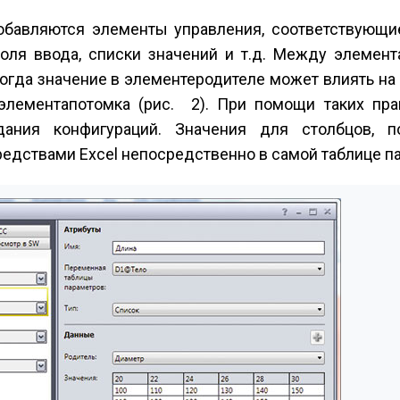
обавляются элементы управления, соответствующи
оля ввода, списки значений и т.д. Между элемен
Тогда значение в элементе­родителе может влиять на
элемента­потомка (рис. 2). При помощи таких пр
дания конфигураций. Значения для столбцов, 
редствами Excel непосредственно в самой таблице п