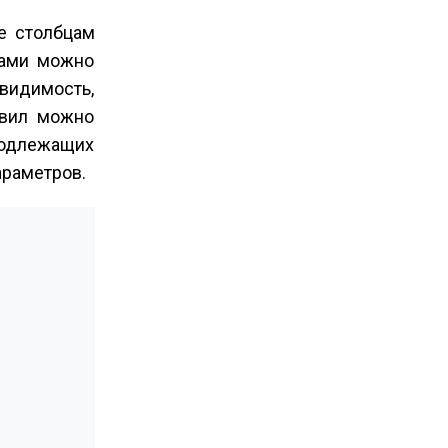
е столбцам
тами можно
 видимость,
авил можно
подлежащих
араметров.