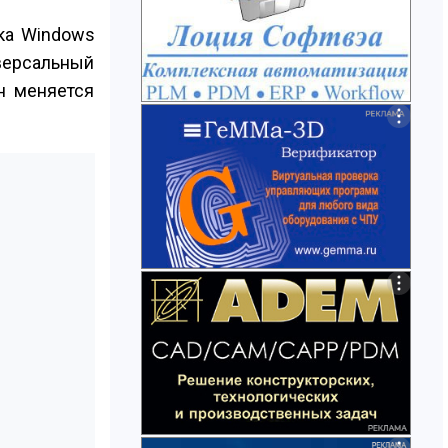
жка Windows
версальный
н меняется