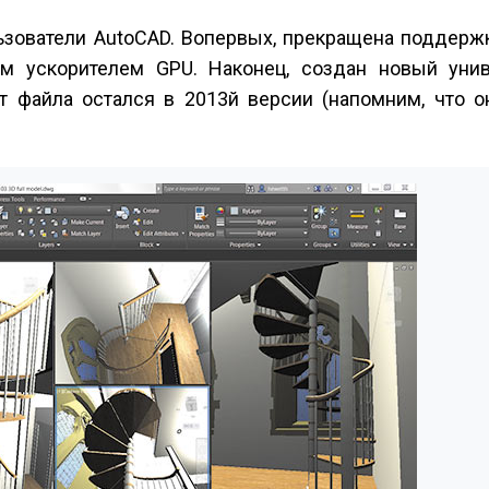
ьзователи AutoCAD. Во­первых, прекращена поддер
им ускорителем GPU. Наконец, создан новый уни
 файла остался в 2013­й версии (напомним, что о