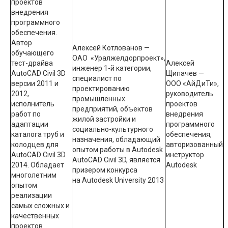
проектов
внедрения
программного
обеспечения.
Автор
Алексей Котлованов —
обучающего
ОАО «Уралжелдорпроект»,
тест-драйва
Алексей
инженер 1-й категории,
AutoCAD Civil 3D
Щипачев —
специалист по
версии 2011 и
ООО «АйДиТи»,
проектированию
2012,
руководитель
промышленных
исполнитель
проектов
предприятий, объектов
работ по
внедрения
жилой застройки и
адаптации
программного
социально-культурного
каталога труб и
обеспечения,
назначения, обладающий
колодцев для
авторизованный
опытом работы в Autodesk
AutoCAD Civil 3D
инструктор
AutoCAD Civil 3D, является
2014. Обладает
Autodesk
призером конкурса
многолетним
на Autodesk University 2013
опытом
реализации
самых сложных и
качественных
проектов