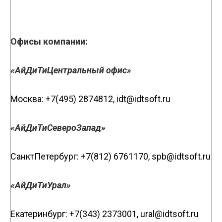
Офисы компании:
«АйДиТи­Центральный офис»
Москва: +7(495) 287­4812, idt@idtsoft.ru
«АйДиТи­Северо­Запад»
Санкт­Петербург: +7(812) 676­1170, spb@idtsoft.ru
«АйДиТи­Урал»
Екатеринбург: +7(343) 237­3001, ural@idtsoft.ru