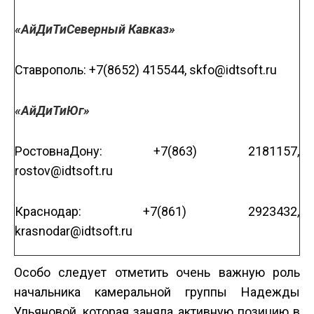
«АйДиТи­Северный Кавказ»
Ставрополь: +7(8652) 41­55­44, skfo@idtsoft.ru
«АйДиТи­Юг»
Ростов­на­Дону: +7(863) 218­1157,
rostov@idtsoft.ru
Краснодар: +7(861) 292­3432,
krasnodar@idtsoft.ru
Особо следует отметить очень важную роль
начальника камеральной группы Надежды
Ульяновой, которая заняла активную позицию в