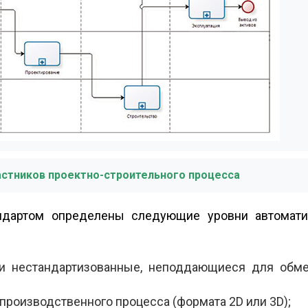
частников проектно-строительного процесса
андартом определены следующие уровни автомати
и нестандартизованные, неподдающиеся для обм
роизводственного процесса (формата 2D или 3D);