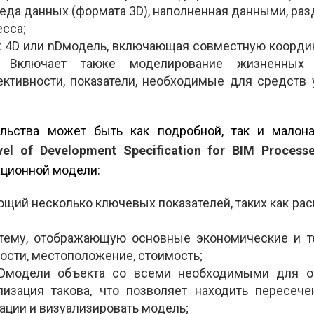
реда данных (формата 3D), наполненная данными, р
сса;
х 4D­ или nD­модель, включающая совместную коорд
са. Включает также моделирование жизненных
ективности, показатели, необходимые для средств 
льства может быть как подробной, так и малон
evel of Development Specification for BIM Process
ационной модели:
ющий несколько ключевых показателей, таких как ра
ему, отображающую основные экономичес­кие и т
ности, местоположение, стоимость;
D­модели объекта со всеми необходимыми для 
лизация такова, что позволяет находить пересеч
ации и визуализировать модель;