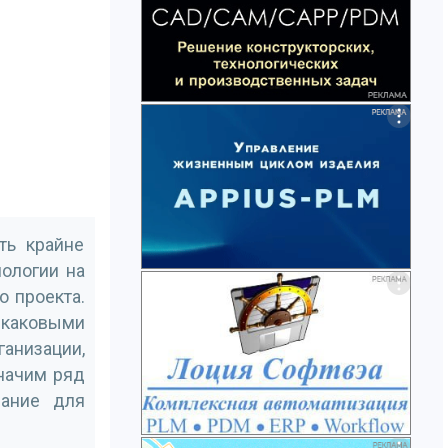
ть крайне
нологии на
 проекта.
 каковыми
ганизации,
начим ряд
мание для