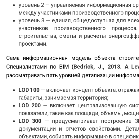
уровень 2 — управляемая инфор­мационная с
между участниками производственного проце
уровень 3 — единая, общедоступная для все
участников производственного процес
строительства, сметы и расчеты энергоэфф
проектами.
Сама информационная модель объекта строите
Специалистами по BIM (
Bedrick, J., 2013. A L
рассматривать пять уровней детализации информ
LOD 100
— включает концепт объекта, отража
габариты, занимаемая территория;
LOD 200
— включает централизованную сист
показатели, такие как площади, объемы, мощ
LOD 300
— предусматривает построение 3
документации и отчетов свойствами. Дета
объектами, собирать информацию в спе­цифик