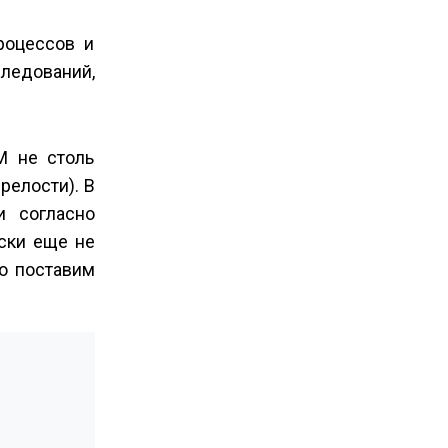
роцессов и
следований,
M не столь
релости). В
и согласно
ески еще не
но поставим