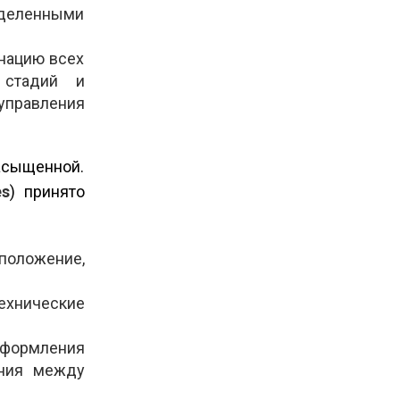
азделенными
инацию всех
 стадий и
управления
асыщенной.
es
) принято
сположение,
ехнические
оформления
ения между