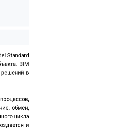
del Standard
ъекта. BIM
 решений в
 процессов,
ие, обмен,
нного цикла
оздается и