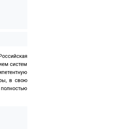
Российская
нием систем
петентную
ры, в свою
 полностью