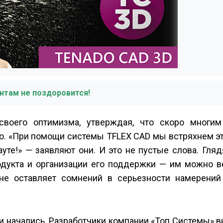
нтам не поздоровится!
воего оптимизма, утверждая, что скоро многим
о. «При помощи системы T­FLEX CAD мы встряхнем эт
уте!» — заявляют они. И это не пустые слова. Глядя
дукта и организации его поддержки — им можно ве
не оставляет сомнений в серьезности намерений
и начались. Разработчики компании «Топ Системы» 