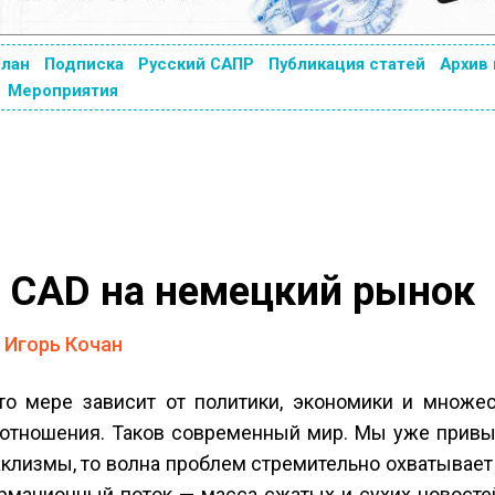
план
Подписка
Русский САПР
Публикация статей
Архив
Мероприятия
 CAD на немецкий рынок
Игорь Кочан
­то мере зависит от политики, экономики и множес
 отношения. Таков современный мир. Мы уже привык
аклизмы, то волна проблем стремительно охватывае
рмационный поток — масса сжатых и сухих новосте