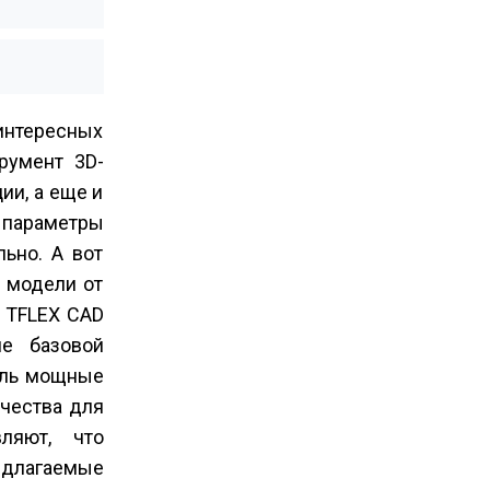
 интересных
румент 3D­
ии, а еще и
 параметры
ьно. А вот
в модели от
 T­FLEX CAD
не базовой
толь мощные
ачества для
ляют, что
едлагаемые