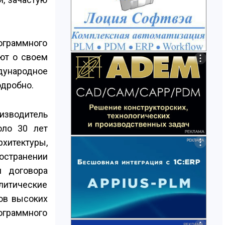
ограммного
яют о своем
ждународное
одробно.
оизводитель
оло 30 лет
хитектуры,
остранении
я договора
олитические
ов высоких
ограммного