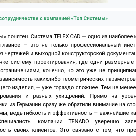
сотрудничестве с компанией «Топ Системы»
ы» понятен. Система T­FLEX CAD — одно из наиболее
главное — это не только профессиональный инст
я чертежей и выходной конструкторской документац
нке систему проектирования, где одни размерные
ограничениями, конечно, но это уже не принципиал
 зависимость каких­либо геометрических параметро
щего изделия, — уже гораздо сложнее. Тем не менее
ирования и разных ухищрений. Прямо на уров
чики из Германии сразу же обратили внимание на с
мы, ведь гибкость и эффективность — важнейшие к
 Специалисты компании TENADO уверенно заяв
сть своих клиентов. Это связано с тем, что пр