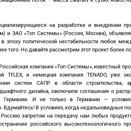
пециализирующиеся на разработке и внедрении пр
м) и ЗАО «Топ Системы» (Россия, Москва), объявл
Да, в эпоху политической нестабильности любое ме
ее того. Но давайте рассмотрим этот проект более п
Российская компания «Топ Системы», известный пр
ой T­FLEX, и немецкая компания TENADO, уже ок
нии систем САПР в области строительства, ар
дшафтного дизайна, заключили соглашение о распр
 в Германии. И не только в Германии — услови
. Вдумайтесь! В условиях, когда недальновидные п
т Россию запретом на передачу нам любых продукт
остранение российского высокотехнологичного пр