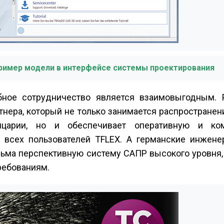
ример модели в интерфейсе системы проектирования
обное сотрудничество является взаимовыгодным. 
тнера, который не только занимается распростране
царии, но и обеспечивает оперативную и ком
всех пользователей T­FLEX. А германские инжене
сьма перспективную систему САПР высокого уровня,
ебованиям.