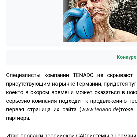
Конкуре
Специалисты компании TENADO не скрывают с
присутствующим на рынке Германии, придется туг
кое­кто в скором времени может оказаться в нока
серьезно компания подходит к продвижению про
первая страница их сайта (
www.tenado.de
)тоже 
партнера.
Итак, продажи российской CAD­системы в Германи