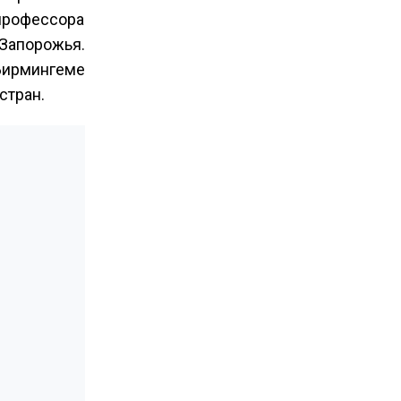
профессора
 Запорожья.
Бирмингеме
стран.