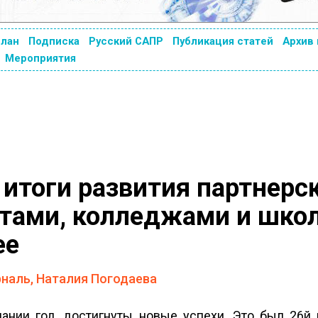
план
Подписка
Русский САПР
Публикация статей
Архив
Мероприятия
 итоги развития партнерс
етами, колледжами и шко
ее
наль, Наталия Погодаева
ии год, достигнуты новые успехи. Это был 26­й 