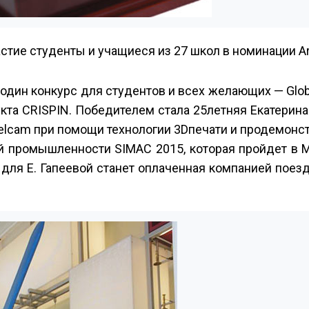
астие студенты и учащиеся из 27 школ в номинации A
один конкурс для студентов и всех желающих — Glob
кта CRISPIN. Победителем стала 25­летняя Екатерина
Delcam при помощи технологии 3D­печати и продемонс
й промышленности SIMAC 2015, которая пройдет в М
 для Е. Гапеевой станет оплаченная компанией поез