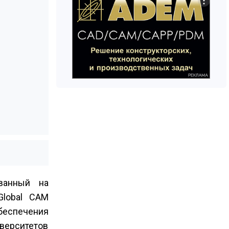
ванный на
Global CAM
обеспечения
иверситетов