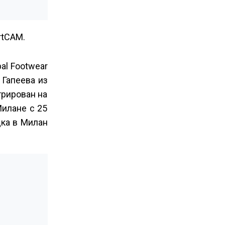
rtCAM.
al Footwear
 Гапеева из
трирован на
илане с 25
дка в Милан