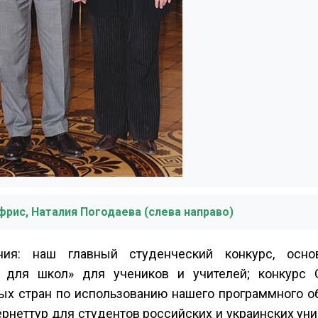
фрис, Наталия Погодаева (слева направо)
ния: наш главный студенческий конкурс, осно
M для школ» для учеников и учителей; конкурс 
зных стран по использованию нашего программного 
рнет­тур для студентов российских и украинских ун