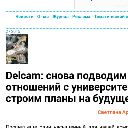
Новости
О нас
Журнал
Реклама
Тематический 
2 - 2015
Delcam: снова подводим
отношений с университ
строим планы на будущ
Светлана Ар
Прошел еще один насыщенный для нашей компан