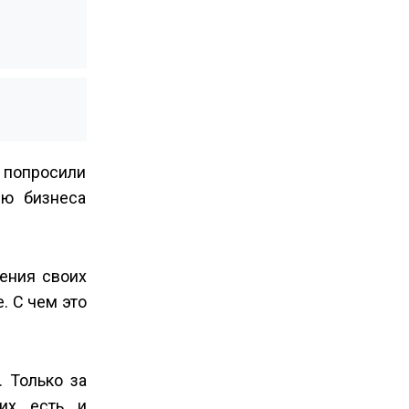
 попросили
ию бизнеса
ения своих
. С чем это
 Только за
их есть и