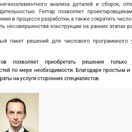
ечно­элементного анализа деталей и сборок, от
дительностью. Femap позволяет проектировщика
ремя в процессе разработки, а также сократить числ
ь несовершенства конструкции на ранних этапах р
ый пакет решений для числового программного 
тов позволяет приобретать решения только 
стей по мере необходимости. Благодаря простым и 
аты на услуги сторонних специалистов.