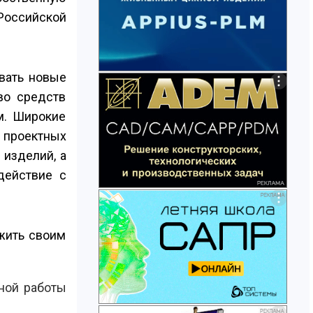
Российской
ывать новые
во средств
м. Широкие
ы проектных
 изделий, а
действие с
жить своим
вной работы