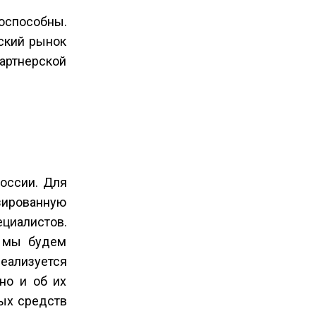
тоспособны.
ский рынок
партнерской
оссии. Для
зированную
циалистов.
, мы будем
реализуется
но и об их
ых средств