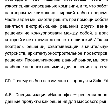
узкоспециализированные компании, и те, что раб
партнерам максимально широкий набор совреме
Часть задач мы смогли решить при помощи собств
заняться дистрибьюцией решений других вен
решения не конкурировали между собой, а допо
который и не стремится попасть в широкий ИT­кан
портфель решений, охватывающий значительную
устройств, архитектурно­строительное проектир
решения. Проанализировав данный рынок, мы оста
наиболее перспективными и для решения задач у
СГ:
Почему выбор пал именно на продукты Solid Edg
А.Е.:
Специализация «Нанософт» — решения легко
данные продукты как решения для массового рынк