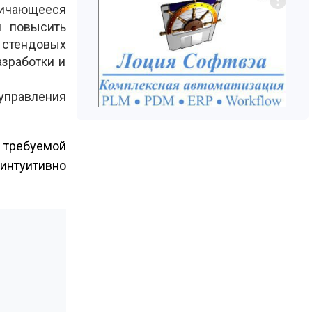
личающееся
м повысить
о стендовых
азработки и
управления
требуемой
интуитивно