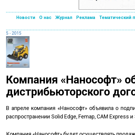
Новости
О нас
Журнал
Реклама
Тематический 
5 - 2015
Компания «Нанософт» о
дистрибьюторского дого
В апреле компания «Нанософт» объявила о подп
распространении Solid Edge, Femap, CAM Express и
Компания «Нанософт» будет осуществлять продаж