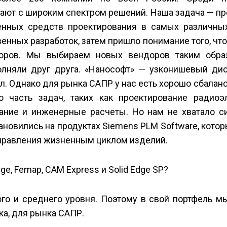
отают с широким спектром решений. Наша задача — п
нных средств проектирования в самых различных
енных разработок, затем пришло понимание того, чт
доров. Мы выбираем новых вендоров таким обра
лняли друг друга. «Нанософт» — узконишевый дис
ал. Однако для рынка САПР у нас есть хорошо сбала
 часть задач, таких как проектирование радиоэ
ование и инженерные расчеты. Но нам не хватало с
новились на продуктах Siemens PLM Software, кото
правления жизненным циклом изделий.
e, Femap, CAM Express и Solid Edge SP?
го и среднего уровня. Поэтому в свой портфель м
а, для рынка САПР.