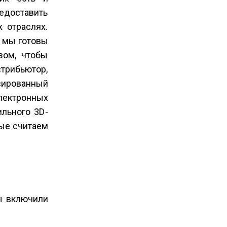
редоставить
 отраслях.
о мы готовы
зом, чтобы
трибьютор,
нсированный
лектронных
ильного 3D­
рые считаем
ы включили