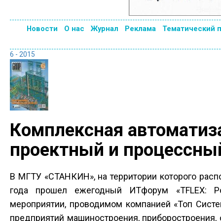
Новости
О нас
Журнал
Реклама
Тематический 
6 - 2015
Комплексная автоматиза
проектный и процессны
В МГТУ «СТАНКИН», на территории которого расп
года прошел ежегодный ИТ­форум «T­FLEX: Р
мероприятии, проводимом компанией «Топ Систе
предприятий машиностроения, приборостроения, 