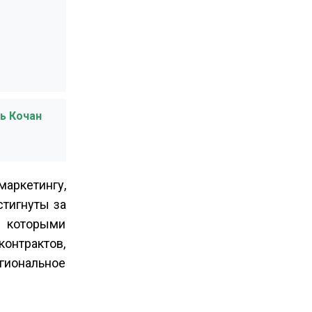
ь Кочан
аркетингу,
стигнуты за
д которыми
онтрактов,
гиональное