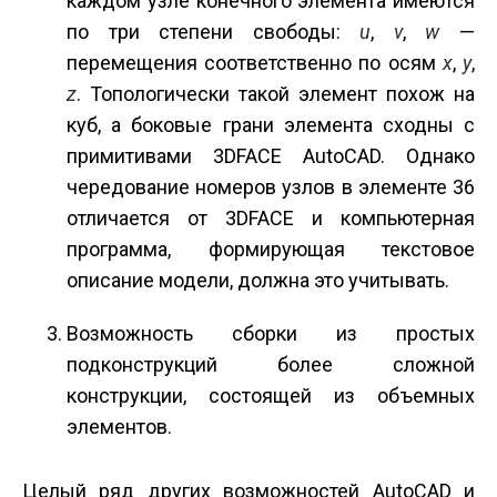
каждом узле конечного элемента имеются
по три степени свободы:
u
,
v
,
w
—
перемещения соответственно по осям
x
,
y
,
z
. Топологически такой элемент похож на
куб, а боковые грани элемента сходны с
примитивами 3DFACE AutoCAD. Однако
чередование номеров узлов в элементе 36
отличается от 3DFACE и компьютерная
программа, формирующая текстовое
описание модели, должна это учитывать.
Возможность сборки из простых
подконструкций более сложной
конструкции, состоящей из объемных
элементов.
Целый ряд других возможностей AutoCAD и