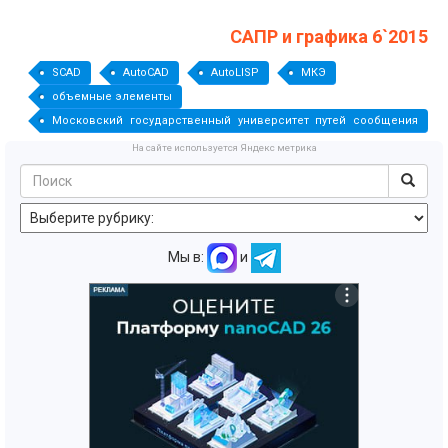
САПР и графика 6`2015
SCAD
AutoCAD
AutoLISP
МКЭ
объемные элементы
Московский государственный университет путей сообщения
(МИИТ)
На сайте используется Яндекс метрика
Мы в:
и