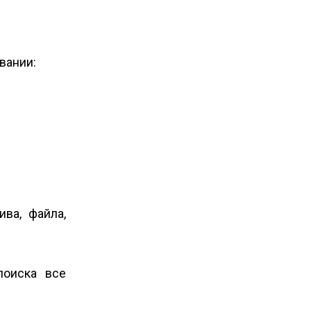
вании:
ва, файла,
поиска все