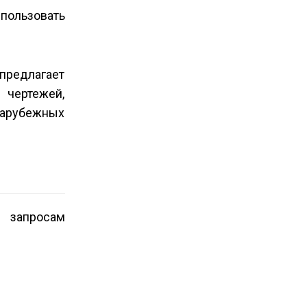
спользовать
предлагает
 чертежей,
зарубежных
о запросам