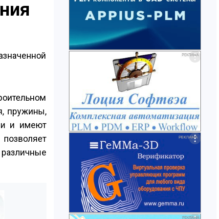
ения
азначенной
оительном
я, пружины,
ми и имеют
 позволяет
 различные