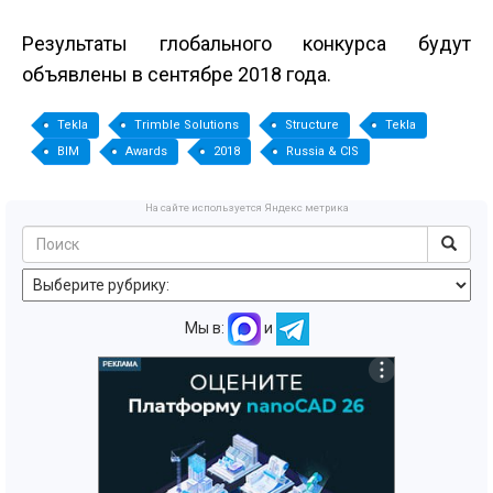
Результаты глобального конкурса будут
объявлены в сентябре 2018 года.
Tekla
Trimble Solutions
Structure
Tekla
BIM
Awards
2018
Russia & CIS
На сайте используется Яндекс метрика
Мы в:
и