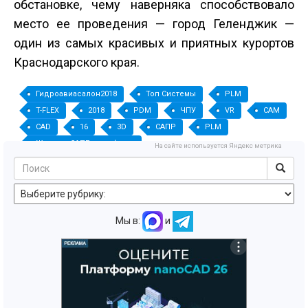
обстановке, чему наверняка способствовало
место ее проведения — город Геленджик —
один из самых красивых и приятных курортов
Краснодарского края.
Гидроавиасалон­2018
Топ Системы
PLM
T-FLEX
2018
PDM
ЧПУ
VR
CAM
CAD
16
3D
САПР
PLM
Журнал «САПР и графика»
На сайте используется Яндекс метрика
Мы в:
и