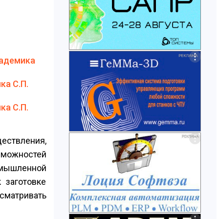
кадемика
ка С.П.
ка С.П.
ествления,
озможностей
омышленной
 заготовке
сматривать