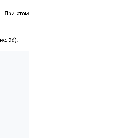
. При этом
ис. 2
б
).