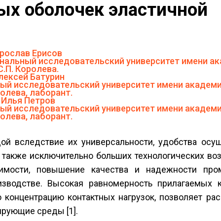
ых оболочек эластичной
рослав Ерисов
ональный исследовательский университет имени а
С.П. Королева.
лексей Батурин
ый исследовательский университет имени академи
олева, лаборант.
Илья Петров
ый исследовательский университет имени академи
олева, лаборант.
й вследствие их универсальности, удобства осущ
а также исключительно больших технологических в
оимости, повышение качества и надежности пр
зводстве. Высокая равномерность прилагаемых к
онцентрацию контактных нагрузок, позволяет рас
рующие среды [1].