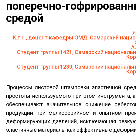
поперечно-гофрированн
средой
Я
К.т.н., доцент кафедры ОМД, Самарский наци
А
Студент группы 1421, Самарский национальн
Кор
Студент группы 1239, Самарский национальн
Кор
Процессы листовой штамповки эластичной средо
простоты используемого при этом инструмента, 
обеспечивают значительное снижение себест
продукции при мелкосерийном и опытном прои
деформирующих давлений, исключающая резкую к
эластичные материалы как эффективные деформи