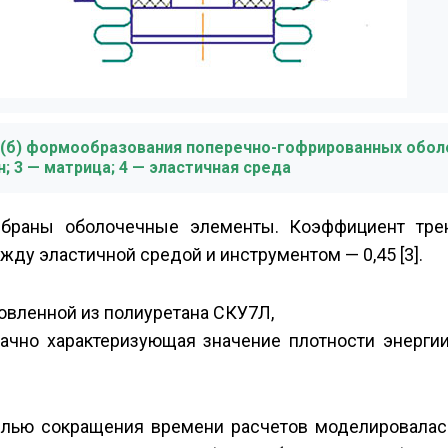
го (б) формообразования поперечно-гофрированных обол
н; 3 — матрица; 4 — эластичная среда
ыбраны оболочечные элементы. Коэффициент тр
жду эластичной средой и инструментом — 0,45 [3].
овленной из полиуретана СКУ­7Л,
ачно характеризующая значение плотности энерги
лью сокращения времени расчетов моделировалась