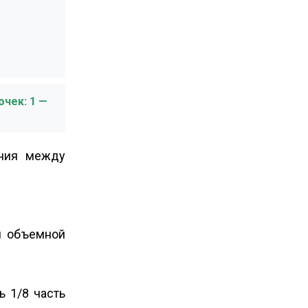
очек: 1 —
ения между
и объемной
 1/8 часть