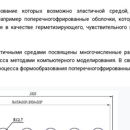
ование которых возможно эластичной средой, 
например поперечно­гофрированные оболочки, кот
 в качестве герметизирующего, чувствительного 
стичными средами посвящены многочисленные ра
сса методами компьютерного моделирования. В св
оцесса формообразования поперечно­гофрированны