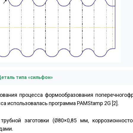
 Деталь типа «сильфон»
ования процесса формообразования поперечно­гоф
а использовалась программа PAM­Stamp 2G [2].
рубной заготовки (Ø80×0,85 мм, коррозионносто
дами.