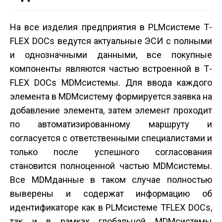
На все изделия предприятия в PLM­системе T­
FLEX DOCs ведутся актуальные ЭСИ с полными
и однозначными данными, все покупные
компоненты являются частью встроенной в T­
FLEX DOCs MDM­системы. Для ввода каждого
элемента в MDM­систему формируется заявка на
добавление элемента, затем элемент проходит
по автоматизированному маршруту и
согласуется с ответственными специалистами и
только после успешного согласования
становится полноценной частью MDM­системы.
Все MDM­данные в таком случае полностью
выверены и содержат информацию об
идентификаторе как в PLM­системе T­FLEX DOCs,
так и в рамках глобальной MDM­системы