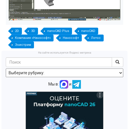
2D
3D
nanoCAD Plus
nanoCAD
Компания «Нанософт»
Нанософт
Лотос
Энистрим
На сайте используется Яндекс метрика
Мы в:
и