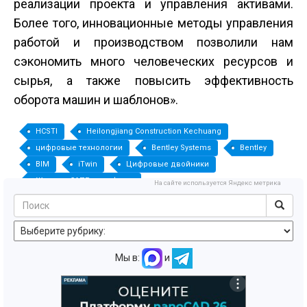
реализации проекта и управления активами.
Более того, инновационные методы управления
работой и производством позволили нам
сэкономить много человеческих ресурсов и
сырья, а также повысить эффективность
оборота машин и шаблонов».
HCSTI
Heilongjiang Construction Kechuang
цифровые технологии
Bentley Systems
Bentley
BIM
iTwin
Цифровые двойники
Журнал «САПР и графика»
На сайте используется Яндекс метрика
Мы в:
и