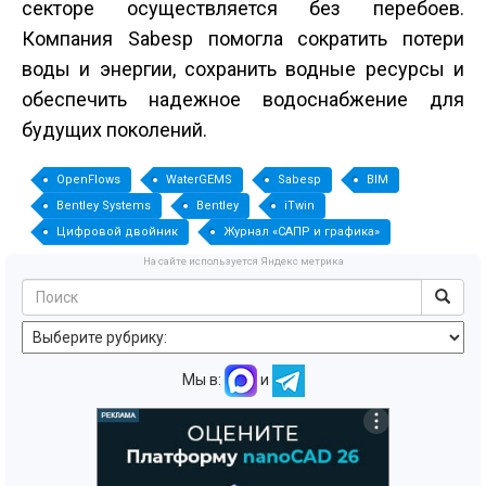
секторе осуществляется без перебоев.
Компания Sabesp помогла сократить потери
воды и энергии, сохранить водные ресурсы и
обеспечить надежное водоснабжение для
будущих поколений.
OpenFlows
WaterGEMS
Sabesp
BIM
Bentley Systems
Bentley
iTwin
Цифровой двойник
Журнал «САПР и графика»
На сайте используется Яндекс метрика
Мы в:
и