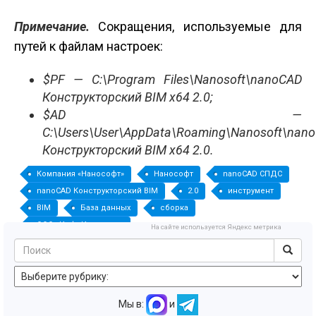
Примечание.
Сокращения, используемые для
путей к файлам настроек:
$PF — C:\Program Files\Nanosoft\nanoCAD
Конструкторский
BIM x64 2.0;
$AD —
C:\Users\User\AppData\Roaming\Nanosoft\nan
Конструкторский
BIM x64 2.0.
Компания «Нанософт»
Нанософт
nanoCAD СПДС
nanoCAD Конструкторский BIM
2.0
инструмент
BIM
База данных
сборка
ООО «ИнфоИндастри»
На сайте используется Яндекс метрика
Мы в:
и