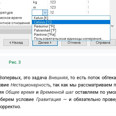
Рис. 3
Во­первых, это задача
Внешняя
, то есть поток обтек
ловие
Нестационарность
, так как мы рассматриваем
ния
Общее время
и
Временной шаг
оставляем по умол
ыберем условие
Гравитация
— и обязательно прове
орректно.