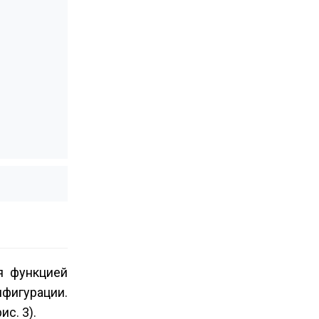
я функцией
фигурации.
с. 3).