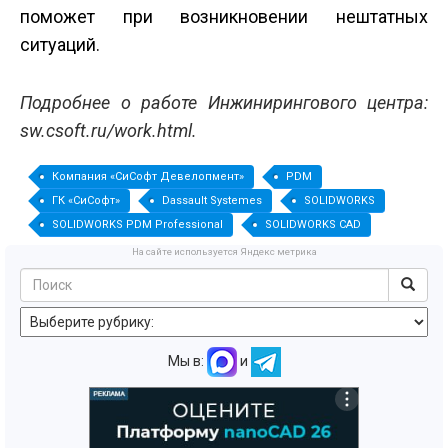
поможет при возникновении нештатных
ситуаций.
Подробнее о работе Инжинирингового центра:
sw.csoft.ru/work.html.
Компания «СиСофт Девелопмент»
PDM
ГК «СиСофт»
Dassault Systemes
SOLIDWORKS
SOLIDWORKS PDM Professional
SOLIDWORKS CAD
На сайте используется Яндекс метрика
Мы в:
и