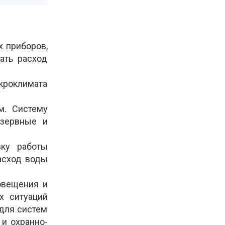
х приборов,
ать расход
кроклимата
м. Систему
езервные и
вку работы
асход воды
овещения и
х ситуаций
 для систем
 и охранно­