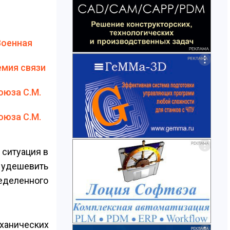
Военная
емия связи
оюза С.М.
оюза С.М.
 ситуация в
удешевить
еделенного
ханических