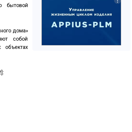
о бытовой
много дома»
яют собой
х объектах
]: