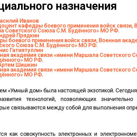
ециального назначения
асилий Иванов
 доцент кафедры боевого применения войск связи, 
ла Советского Союза С.М. Будённого» МО РФ.
ндрей Прядкин
ры боевого применения войск связи, Военная акад
кого Союза С.М. Будённого» МО РФ.
нис Гатиятуллин
нная академия связи «имени Маршала Советского С
дённого» МО РФ.
Артем Шишкин
нная академия связи «имени ­Маршала Советского С
дённого» МО РФ.
ем «Умный дом» была настоящей экзотикой. Сегодня
звития технологий, позволяющих значительно 
торые связываются между собой для выполнения опр
я как совокупность электронных и электронно­ме