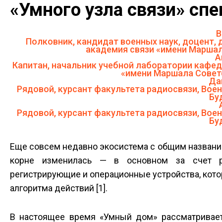
«Умного узла связи» сп
В
Полковник, кандидат военных наук, доцент,
академия связи «­имени Марша
А
Капитан, начальник учебной лаборатории кафед
«имени Маршала Советс
Да
Рядовой, курсант факультета радиосвязи, Вое
Бу
Рядовой, курсант факультета радиосвязи, Вое
Бу
Еще совсем недавно экосистема с общим названи
корне изменилась — в основном за счет ра
регистрирующие и операционные устройства, ко
алгоритма действий [1].
В настоящее время «Умный дом» рассматриваетс