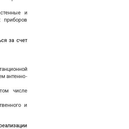
астенные и
х приборов
ся за счет
танционной
ем антенно­
 том числе
твенного и
реализации