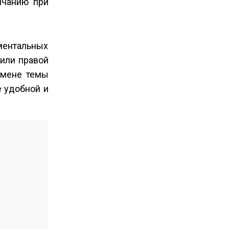
лчанию при
ментальных
 или правой
смене темы
е удобной и