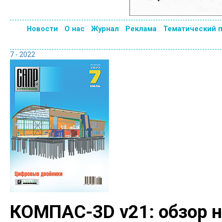
Новости
О нас
Журнал
Реклама
Тематический 
7 - 2022
КОМПАС-3D v21: обзор н