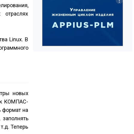
елирования,
 отраслях
а Linux. В
ограммного
етры новых
ек КОМПАС-
ь формат на
 заполнять
т.д. Теперь