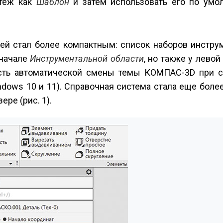
ртеж как
Шаблон
и затем использовать его по умо
ей стал более компактным: список наборов инстру
 начале
Инструментальной области
, но также у левой
сть автоматической смены темы КОМПАС-3D при 
ndows 10 и 11). Справочная система стала еще боле
ре (рис. 1).