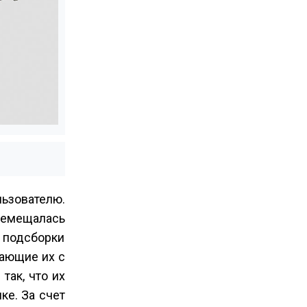
ьзователю.
ремещалась
 подсборки
вающие их с
ак, что их
ке. За счет