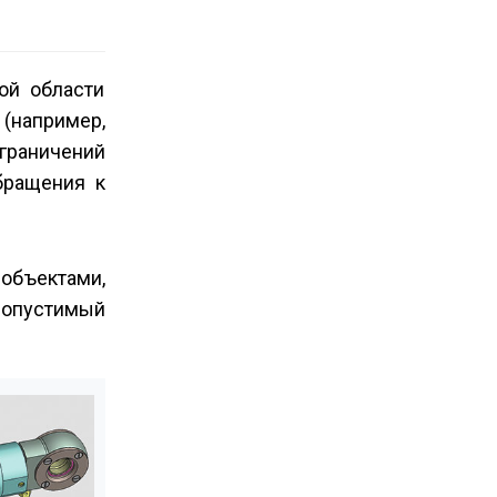
ой области
(например,
ограничений
бращения к
 объектами,
 допустимый