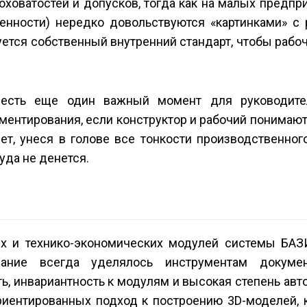
ховатостей и допусков, тогда как на малых предпри
нности) нередко довольствуются «картинками» с 
уется собственный внутренний стандарт, чтобы рабо
» есть еще один важный момент для руководит
ментирования, если конструктор и рабочий понимают
дет, унеся в голове все тонкости производственног
уда не денется.
ких и технико-экономических модулей системы БА
ание всегда уделялось инструментам документ
ь, инвариантность к модулям и высокая степень авт
риентированных подход к построению 3D-моделей, к