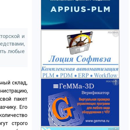
торской и
едствами,
ить любые
ьный склад,
инистрацию,
свой пакет
зчику. Его
 количество
гут строго