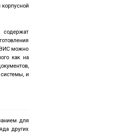
й корпусной
и содержат
готовления
БАЗИС можно
ного как на
окументов,
 системы, и
занием для
яда других