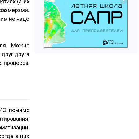
ятиях (а их
размерами.
чим не надо
еля. Можно
 друг друга
о процесса.
ЗИС помимо
ирования.
оматизации.
огда в них