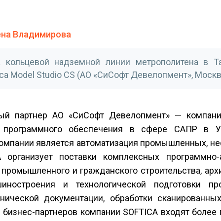
ена Владимирова
ва кольцевой надземной линии метрополитена в Т
 Model Studio CS (АО «СиСофт Девелопмент», Москв
ный партнер АО «СиСофт Девелопмент» — компани
программного обеспечения в сфере САПР в Уз
компании является автоматизация промышленных, н
A организует поставки комплексных программно-
промышленного и гражданского строительства, арх
иностроения и технологической подготовки про
хнической документации, обработки сканированных
л бизнес-партнеров компании SOFTICA входят более