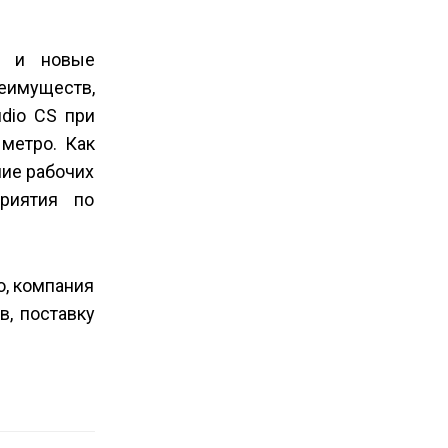
я и новые
еимуществ,
dio CS при
 метро. Как
ние рабочих
риятия по
о, компания
, поставку