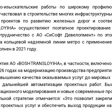
о-изыскательские работы по широкому профилю
 участвовал в строительстве многих инфраструктурн
е проектов по развитию железных дорог и соотв
OYIHA» осуществляют поэтапное проектирование
отрудничество с АО «СиСофт Девелопмент» по это
тва кольцевой надземной линии метро с применени
лнен в 2021 году.
вития АО «BOSHTRANSLOYIHA», в частности, включен
26 годах на модернизацию производства предприяти
повышению качества оказываемых услуг до мировых
 дальнейшей автоматизации проектных работ. Бы
мационного моделирования и новые современные пр
ьной стратегии отмечается: «Это позволит закреп
проектных услуг и обеспечить выход продукции на