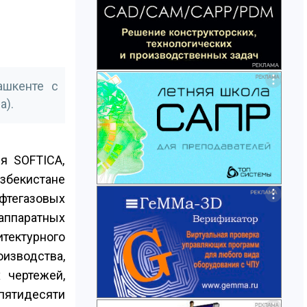
ашкенте с
а).
я SOFTICA,
бекистане
ефтегазовых
аппаратных
итектурного
изводства,
 чертежей,
 пятидесяти