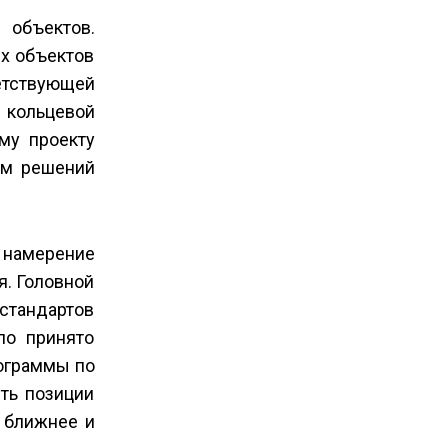
 объектов.
ых объектов
етствующей
 кольцевой
му проекту
ем решений
о намерение
я. Головной
 стандартов
ло принято
ограммы по
ить позиции
 ближнее и