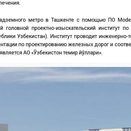
печения.
адземного метро в Ташкенте с помощью ПО Model
 головной проектно-изыскательский институт по 
ублики Узбекистан). Институт проводит инженерно-
ентации по проектированию железных дорог и соот
является АО «Ўзбекистон темир йўллари».