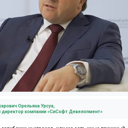
карович Орельяна Урсуа,
й директор компании «СиСофт Девелопмент»