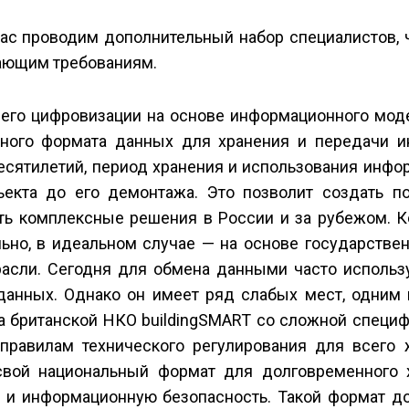
час проводим дополнительный набор специалистов, 
тающим требованиям.
и его цифровизации на основе информационного мо
ного формата данных для хранения и передачи и
десятилетий, период хранения и использования инф
ъекта до его демонтажа. Это позволит создать п
ть комплексные решения в России и за рубежом. Ко
ьно, в идеальном случае — на основе государствен
расли. Сегодня для обмена данными часто использу
анных. Однако он имеет ряд слабых мест, одним 
отка британской НКО buildingSMART со сложной специ
 правилам технического регулирования для всего 
свой национальный формат для долговременного 
ю и информационную безопасность. Такой формат д