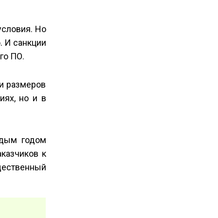
условия. Но
. И санкции
го ПО.
 и размеров
иях, но и в
ждым годом
аказчиков к
ущественный