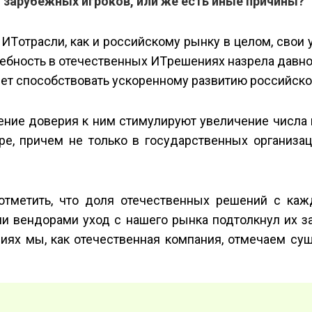
 зарубежных игроков, или же есть иные причины?
Т­отрасли, как и российскому рынку в целом, свои 
требность в отечественных ИТ­решениях назрела давно
дет способствовать ускоренному развитию российско
ение доверия к ним стимулируют увеличение числа
е, причем не только в государственных организац
 отметить, что доля отечественных решений с ка
ми вендорами уход с нашего рынка подтолкнул их з
овиях мы, как отечественная компания, отмечаем с