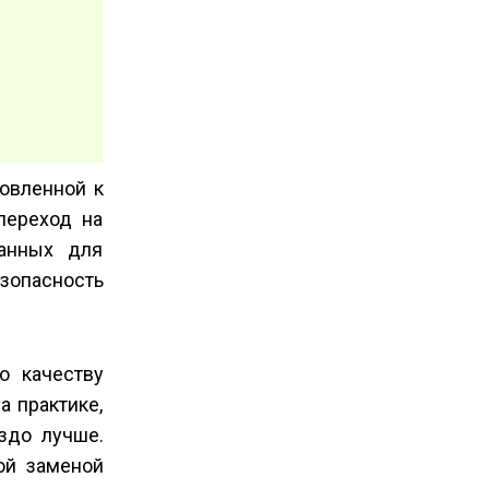
товленной к
переход на
анных для
зопасность
о качеству
а практике,
здо лучше.
ой заменой