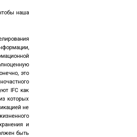
чтобы наша
делирования
нформации,
ормационной
олноценную
нечно, это
но­частного
ют IFC как
из которых
фикацией не
жизненного
хранения и
олжен быть