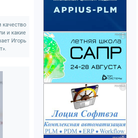
и качество
и и какие
ает Игорь
т».