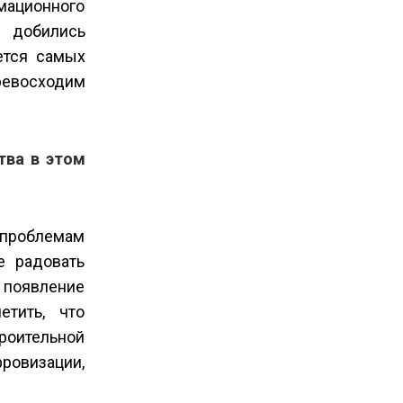
мационного
и добились
ется самых
превосходим
тва в этом
 проблемам
е радовать
 появление
тить, что
троительной
ровизации,