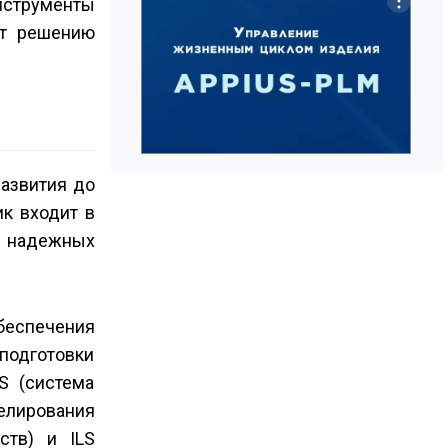
нструменты
ют решению
развития до
ик входит в
х надежных
беспечения
одготовки
S (система
елирования
ств) и ILS