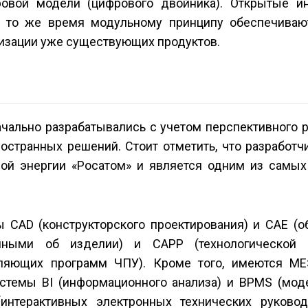
овой модели (цифрового двойника). Открытые и
 в то же время модульному принципу обеспечива
мизации уже существующих продуктов.
ачально разрабатывались с учетом перспективного 
остранных решений. Стоит отметить, что разработч
ной энергии «Росатом» и является одним из самы
 CAD (конструкторского проектирования) и CAE (о
нными об изделии) и CAPP (технологической п
вляющих программ ЧПУ). Кроме того, имеются ME
стемы BI (информационного анализа) и BPMS (мод
интерактивных электронных технических руковод