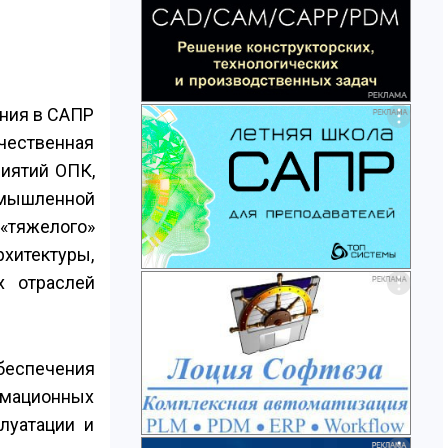
ния в САПР
чественная
риятий ОПК,
омышленной
«тяжелого»
хитектуры,
х отраслей
беспечения
рмационных
луатации и