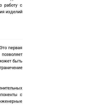
ю работу с
ния изделий
Это первая
 позволяет
может быть
зграничение
олнительных
мпоненты с
инженерные