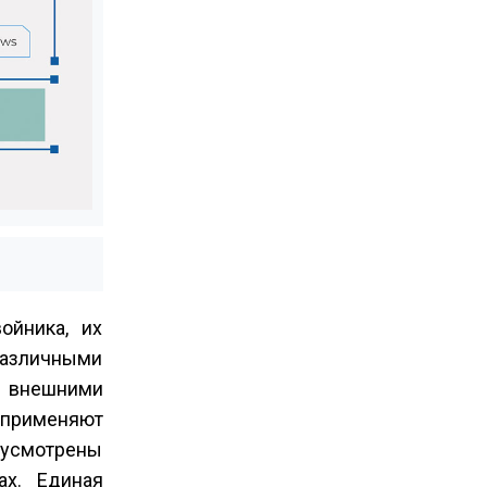
ойника, их
различными
и внешними
 применяют
дусмотрены
ах. Единая