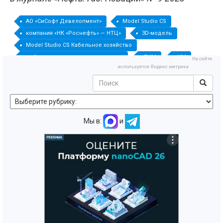
АО «СиСофт Девелопмент»
Model Studio CS
компания «НК «Роснефть» — НТЦ»
3D-модель
Model Studio CS Кабельное хозяйство
информационное моделирование
ТИМ
ИМ
На сайте
используется Яндекс метрика
BIM
платформа
Мы в:
и