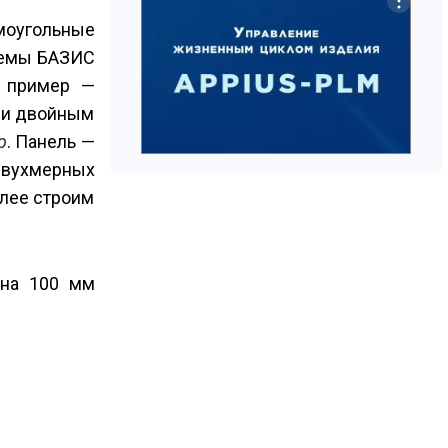
ямоугольные
стемы БАЗИС
й пример —
ели двойным
р
. Панель —
двухмерных
алее строим
 на 100 мм