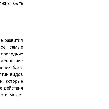
олжны быть
ре развития
все самые
з последних
именование
нении базы
ятии видов
й, которые
ые действия
но и может