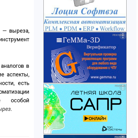
 — выреза,
 инструмент
аналогов в
ие аспекты,
ости, есть
томатизации
ие особой
ырез
.