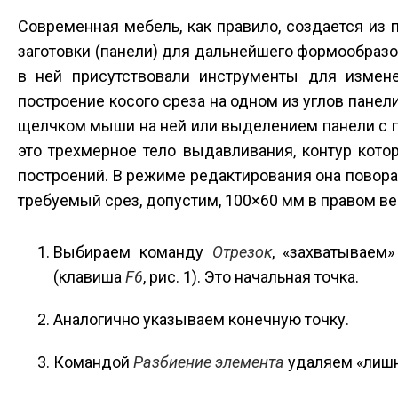
Современная мебель, как правило, создается из
заготовки (панели) для дальнейшего формообраз
в ней присутствовали инструменты для измен
построение косого среза на одном из углов пане
щелчком мыши на ней или выделением панели с
это трехмерное тело выдавливания, контур кот
построений. В режиме редактирования она повора
требуемый срез, допустим, 100×60 мм в правом в
Выбираем команду
Отрезок
, «захватываем
(клавиша
F6
, рис. 1). Это начальная точка.
Аналогично указываем конечную точку.
Командой
Разбиение элемента
удаляем «лишн