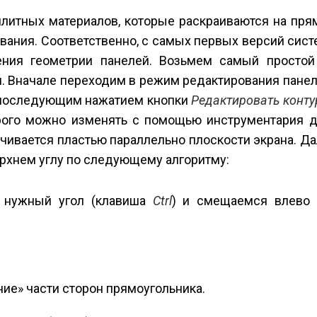
 плитных материалов, которые раскраиваются на пр
ования. Соответственно, с самых первых версий си
ения геометрии панелей. Возьмем самый просто
ли. Вначале переходим в режим редактирования пан
 последующим нажатием кнопки
Редактировать конту
орого можно изменять с помощью инструментария 
чивается пластью параллельно плоскости экрана. Д
ерхнем углу по следующему алгоритму:
» нужный угол (клавиша
Ctrl
) и смещаемся влево
ие» части сторон прямоугольника.