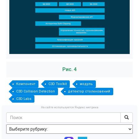
Рис. 4
Компонент
C3D Toolkit
модуль
C3D Collision Detection
детектор столкновений
C3D Labs
На сайте используется Яндекс метрика