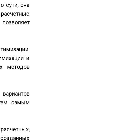
о сути, она
е расчетные
 позволяет
тимизации.
имизации и
их методов
 вариантов
 тем самым
расчетных,
 созданных