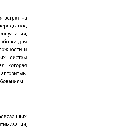
 затрат на
чередь под
сплуатации,
работки для
сложности и
ных систем
n, которая
 алгоритмы
ебованиям.
освязанных
тимизации,