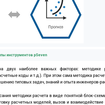
уппы инструментов pSeven
на двух наиболее важных факторах: методике 
четные коды и т.д.). При этом сама методика расче
ешению типовых задач, знаний и опыта инженеров-ра
сания методики расчета в виде понятной блок-схем
отовку расчетных моделей, вызов и взаимодействие