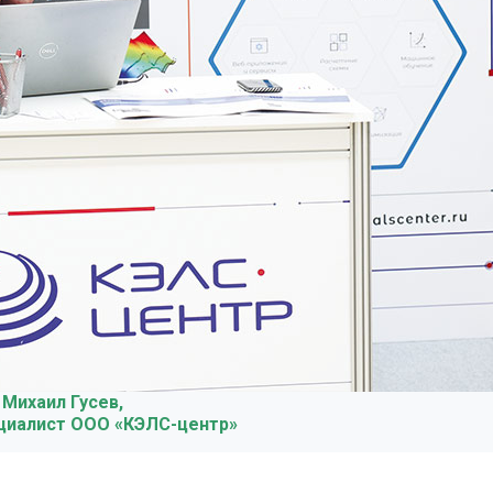
Михаил Гусев,
циалист ООО «КЭЛС-центр»